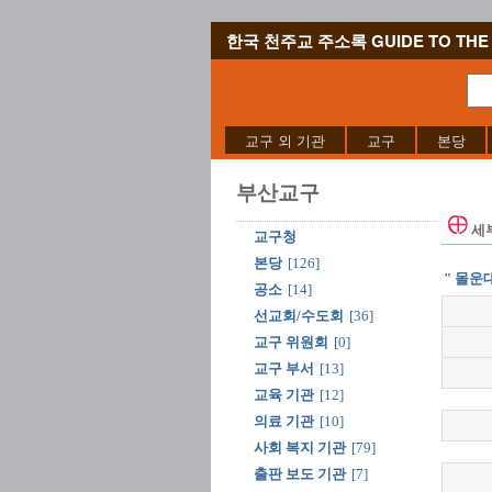
한국 천주교 주소록 GUIDE TO THE 
교구 외 기관
교구
본당
부산교구
세
교구청
본당
[126]
" 몰운대
공소
[14]
선교회/수도회
[36]
교구 위원회
[0]
교구 부서
[13]
교육 기관
[12]
의료 기관
[10]
사회 복지 기관
[79]
출판 보도 기관
[7]