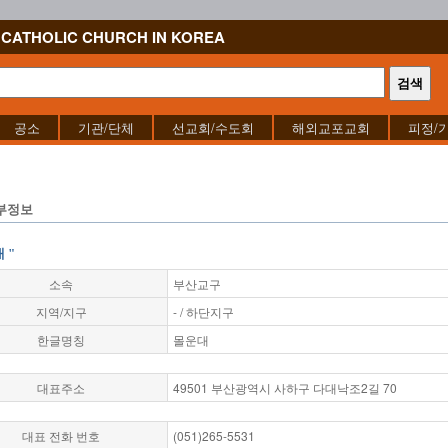
CATHOLIC CHURCH IN KOREA
공소
기관/단체
선교회/수도회
해외교포교회
피정/
부정보
 "
소속
부산교구
지역/지구
- / 하단지구
한글명칭
몰운대
대표주소
49501 부산광역시 사하구 다대낙조2길 70
대표 전화 번호
(051)265-5531