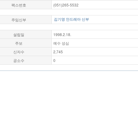
팩스번호
(051)265-5532
주임신부
김기영 안드레아 신부
설립일
1998.2.18.
주보
예수 성심
신자수
2,745
공소수
0