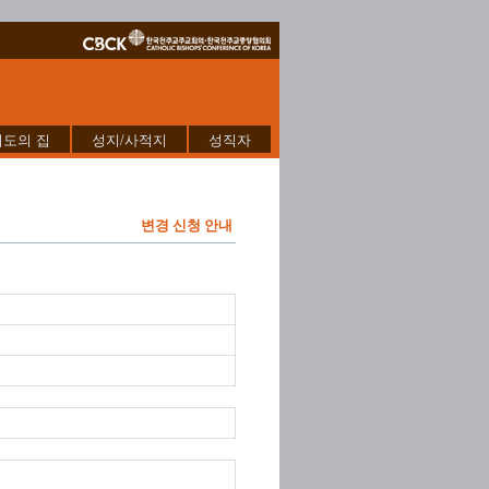
기도의 집
성지/사적지
성직자
변경 신청 안내