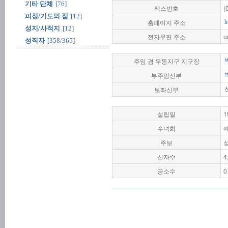
기타 단체
[76]
팩스번호
(
피정/기도의 집
[12]
홈페이지 주소
h
성지/사적지
[12]
전자우편 주소
u
성직자
[358/365]
주임 겸 우동지구 지구장
부주임신부
보좌신부
설립일
1
수녀회
주보
신자수
4
공소수
0