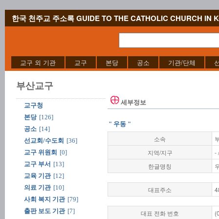
한국 천주교 주소록 GUIDE TO THE CATHOLIC CHURCH IN 
교구 외 기관
교구
본당
공소
기관/단체
부산교구
세부정보
교구청
본당
[126]
" 우동 "
공소
[14]
소속
선교회/수도회
[36]
지역/지구
-
교구 위원회
[0]
교구 부서
[13]
한글명칭
교육 기관
[12]
의료 기관
[10]
대표주소
사회 복지 기관
[79]
출판 보도 기관
[7]
대표 전화 번호
(