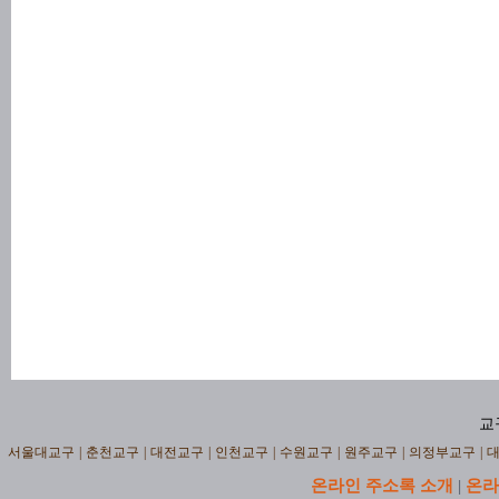
교
서울대교구
|
춘천교구
|
대전교구
|
인천교구
|
수원교구
|
원주교구
|
의정부교구
|
온라인 주소록 소개
온라
|