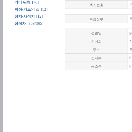
기타 단체
[76]
팩스번호
(
피정/기도의 집
[12]
성지/사적지
[12]
주임신부
성직자
[358/365]
설립일
2
수녀회
주보
신자수
0
공소수
0