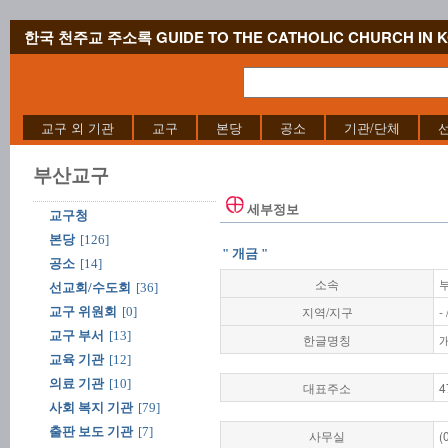
한국 천주교 주소록 GUIDE TO THE CATHOLIC CHURCH IN 
교구 외 기관
교구
본당
공소
기관/단체
부산교구
세부정보
교구청
본당
[126]
" 개금 "
공소
[14]
소속
선교회/수도회
[36]
지역/지구
-
교구 위원회
[0]
교구 부서
[13]
한글명칭
교육 기관
[12]
의료 기관
[10]
대표주소
4
사회 복지 기관
[79]
출판 보도 기관
[7]
사무실
(