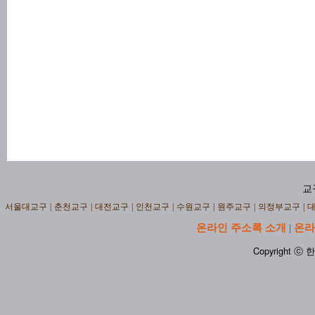
교
서울대교구
|
춘천교구
|
대전교구
|
인천교구
|
수원교구
|
원주교구
|
의정부교구
|
온라인 주소록 소개
온라
|
Copyright ⓒ