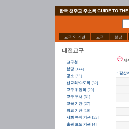
한국 천주교 주소록 GUIDE TO THE 
교구 외 기관
교구
본당
대전교구
세
교구청
본당
[144]
" 갈산리
공소
[53]
선교회/수도회
[32]
교구 위원회
[20]
교구 부서
[31]
교육 기관
[27]
의료 기관
[16]
사회 복지 기관
[55]
출판 보도 기관
[4]