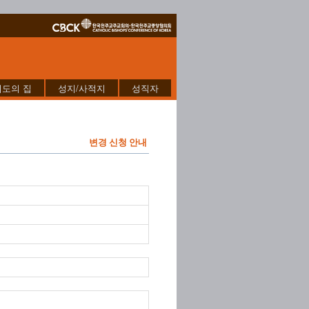
기도의 집
성지/사적지
성직자
변경 신청 안내