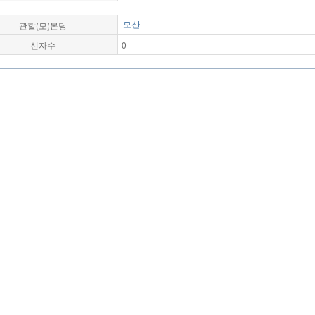
관할(모)본당
모산
신자수
0