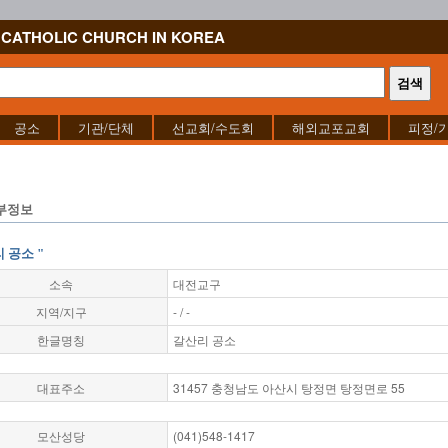
CATHOLIC CHURCH IN KOREA
공소
기관/단체
선교회/수도회
해외교포교회
피정/
부정보
 공소 "
소속
대전교구
지역/지구
- / -
한글명칭
갈산리 공소
대표주소
31457 충청남도 아산시 탕정면 탕정면로 55
모산성당
(041)548-1417