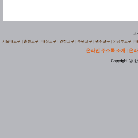
교
서울대교구
|
춘천교구
|
대전교구
|
인천교구
|
수원교구
|
원주교구
|
의정부교구
|
온라인 주소록 소개
온라
|
Copyright ⓒ