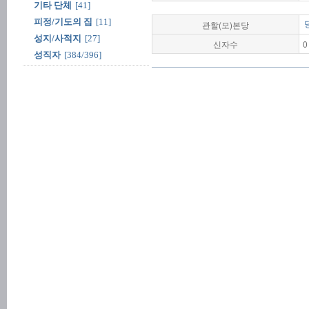
기타 단체
[41]
피정/기도의 집
[11]
관할(모)본당
성지/사적지
[27]
신자수
0
성직자
[384/396]