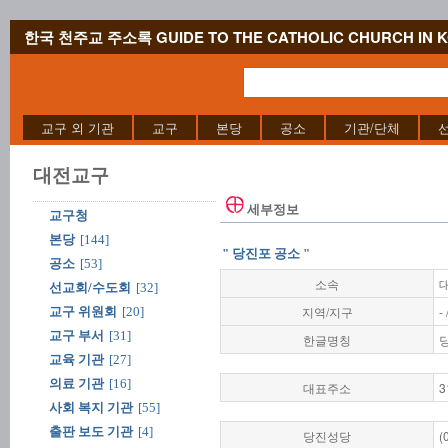
한국 천주교 주소록 GUIDE TO THE CATHOLIC CHURCH IN 
교구 외 기관
교구
본당
공소
기관/단체
대전교구
세부정보
교구청
본당
[144]
" 당진포 공소 "
공소
[53]
소속
선교회/수도회
[32]
지역/지구
- 
교구 위원회
[20]
교구 부서
[31]
한글명칭
교육 기관
[27]
의료 기관
[16]
대표주소
3
사회 복지 기관
[55]
출판 보도 기관
[4]
당진성당
(