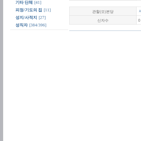
기타 단체
[41]
피정/기도의 집
[11]
관할(모)본당
성지/사적지
[27]
신자수
0
성직자
[384/396]