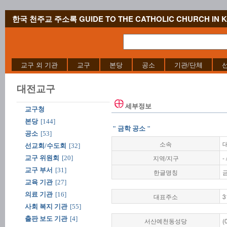
한국 천주교 주소록 GUIDE TO THE CATHOLIC CHURCH IN 
교구 외 기관
교구
본당
공소
기관/단체
대전교구
세부정보
교구청
본당
[144]
" 금학 공소 "
공소
[53]
소속
선교회/수도회
[32]
지역/지구
- 
교구 위원회
[20]
교구 부서
[31]
한글명칭
교육 기관
[27]
의료 기관
[16]
대표주소
3
사회 복지 기관
[55]
출판 보도 기관
[4]
서산예천동성당
(