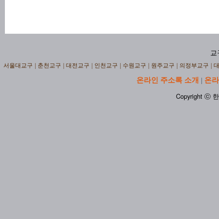
교
서울대교구
|
춘천교구
|
대전교구
|
인천교구
|
수원교구
|
원주교구
|
의정부교구
|
온라인 주소록 소개
온라
|
Copyright ⓒ