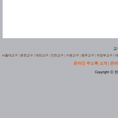
교
서울대교구
|
춘천교구
|
대전교구
|
인천교구
|
수원교구
|
원주교구
|
의정부교구
|
온라인 주소록 소개
온라
|
Copyright ⓒ