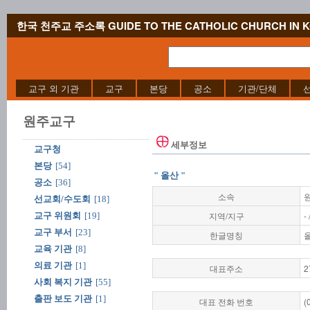
한국 천주교 주소록 GUIDE TO THE CATHOLIC CHURCH IN 
교구 외 기관
교구
본당
공소
기관/단체
원주교구
세부정보
교구청
본당
[54]
" 올산 "
공소
[36]
소속
선교회/수도회
[18]
지역/지구
-
교구 위원회
[19]
교구 부서
[23]
한글명칭
교육 기관
[8]
의료 기관
[1]
대표주소
2
사회 복지 기관
[55]
출판 보도 기관
[1]
대표 전화 번호
(