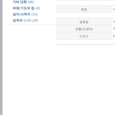
기타 단체
[40]
피정/기도의 집
[4]
회장
성지/사적지
[10]
성직자
[128/129]
설립일
1
관할(모)본당
신자수
2