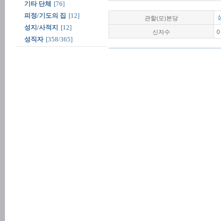
기타 단체
[76]
피정/기도의 집
[12]
관할(모)본당
성지/사적지
[12]
신자수
0
성직자
[358/365]