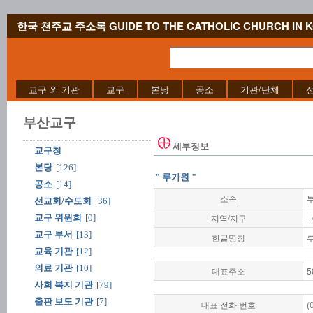
한국 천주교 주소록 GUIDE TO THE CATHOLIC CHURCH IN 
교구 외 기관
교구
본당
공소
기관/단체
부산교구
세부정보
교구청
본당
[126]
" 루가원 "
공소
[14]
소속
선교회/수도회
[36]
지역/지구
- 
교구 위원회
[0]
교구 부서
[13]
한글명칭
교육 기관
[12]
의료 기관
[10]
대표주소
5
사회 복지 기관
[79]
출판 보도 기관
[7]
대표 전화 번호
(