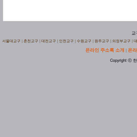
교
서울대교구
|
춘천교구
|
대전교구
|
인천교구
|
수원교구
|
원주교구
|
의정부교구
|
온라인 주소록 소개
온라
|
Copyright ⓒ