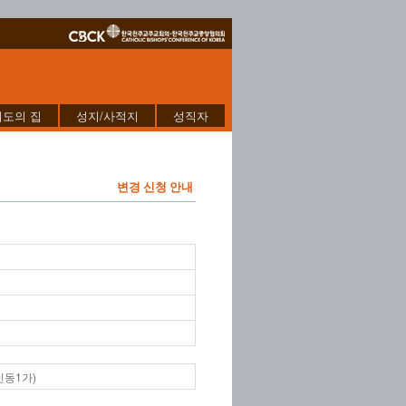
기도의 집
성지/사적지
성직자
변경 신청 안내
신동1가)