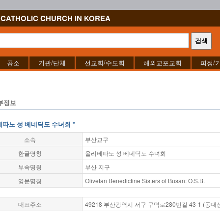
CATHOLIC CHURCH IN KOREA
공소
기관/단체
선교회/수도회
해외교포교회
피정/
부정보
베따노 성 베네딕도 수녀회 "
소속
부산교구
한글명칭
올리베따노 성 베네딕도 수녀회
부속명칭
부산 지구
영문명칭
Olivetan Benedictine Sisters of Busan: O.S.B.
대표주소
49218 부산광역시 서구 구덕로280번길 43-1 (동대