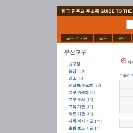
한국 천주교 주소록 GUIDE TO THE 
교구 외 기관
교구
본당
부산교구
세
교구청
본당
[126]
" 올리
공소
[14]
선교회/수도회
[36]
교구 위원회
[0]
교구 부서
[13]
교육 기관
[12]
의료 기관
[10]
사회 복지 기관
[79]
출판 보도 기관
[7]