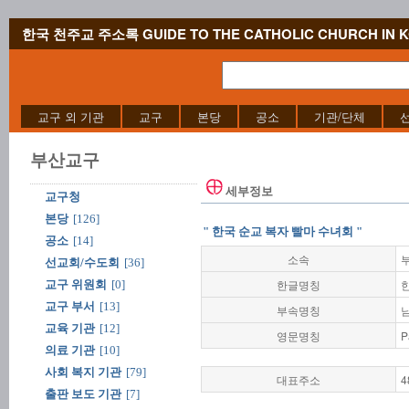
한국 천주교 주소록 GUIDE TO THE CATHOLIC CHURCH IN 
교구 외 기관
교구
본당
공소
기관/단체
부산교구
세부정보
교구청
본당
[126]
" 한국 순교 복자 빨마 수녀회 "
공소
[14]
소속
선교회/수도회
[36]
한글명칭
교구 위원회
[0]
교구 부서
[13]
부속명칭
교육 기관
[12]
영문명칭
P
의료 기관
[10]
사회 복지 기관
[79]
대표주소
4
출판 보도 기관
[7]