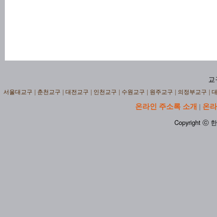
교
서울대교구
|
춘천교구
|
대전교구
|
인천교구
|
수원교구
|
원주교구
|
의정부교구
|
온라인 주소록 소개
온라
|
Copyright ⓒ