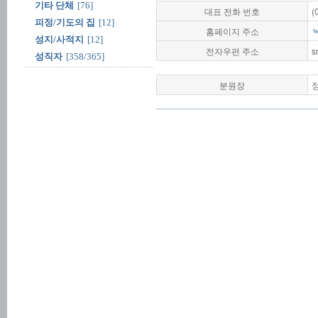
기타 단체
[76]
대표 전화 번호
(
피정/기도의 집
[12]
홈페이지 주소
w
성지/사적지
[12]
전자우편 주소
s
성직자
[358/365]
분원장