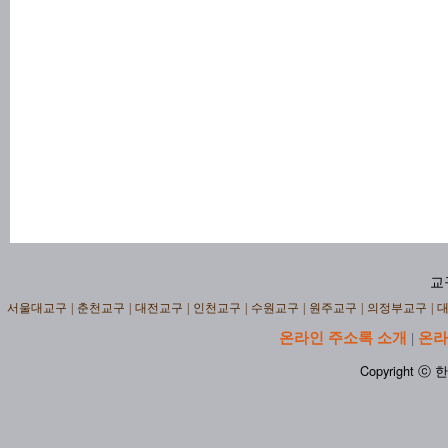
교
서울대교구
|
춘천교구
|
대전교구
|
인천교구
|
수원교구
|
원주교구
|
의정부교구
|
온라인 주소록 소개
온라
|
Copyright ⓒ