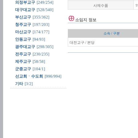
의정부교구
[249/254]
사제수품
1
대구대교구
[528/540]
부산교구
[355/362]
소임지 정보
청주교구
[197/203]
마산교구
[174/177]
소속 / 구분
안동교구
[94/93]
대전교구 / 본당
광주대교구
[298/305]
전주교구
[230/235]
제주교구
[58/58]
군종교구
[104/1]
선교회ㆍ수도회
[996/994]
기타
[3/2]