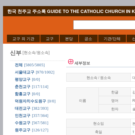
한국 천주교 주소록 GUIDE TO THE CATHOLIC CHURCH IN 
교구 외 기관
교구
본당
공소
기관/단체
신부
[현소속/원소속]
세부정보
전체
[5805/5805]
서울대교구
[970/1002]
현소속 / 원소속
평양교구
[0/0]
춘천교구
[117/114]
한글
함흥교구
[0/0]
이름
영어
R
덕원자치수도원구
[0/0]
대전교구
[382/393]
한자
인천교구
[357/364]
수원교구
[567/581]
현소임
원주교구
[126/127]
축일
1