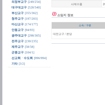
의정부교구
[249/254]
사제수품
2
대구대교구
[528/540]
부산교구
[355/362]
소임지 정보
청주교구
[197/203]
마산교구
[174/177]
소속 / 구분
안동교구
[94/93]
대전교구 / 본당
광주대교구
[298/305]
전주교구
[230/235]
제주교구
[58/58]
군종교구
[104/1]
선교회ㆍ수도회
[996/994]
기타
[3/2]