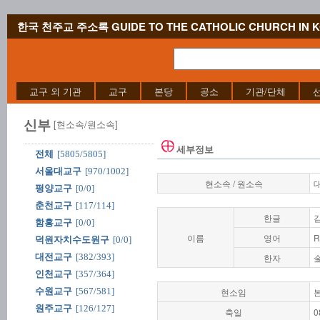
한국 천주교 주소록 GUIDE TO THE CATHOLIC CHURCH IN 
교구 외 기관
교구
본당
공소
기관/단체
신부
[현소속/원소속]
세부정보
전체
[5805/5805]
서울대교구
[970/1002]
현소속 / 원소속
평양교구
[0/0]
춘천교구
[117/114]
한글
함흥교구
[0/0]
이름
영어
R
덕원자치수도원구
[0/0]
대전교구
[382/393]
한자
인천교구
[357/364]
수원교구
[567/581]
현소임
원주교구
[126/127]
축일
0