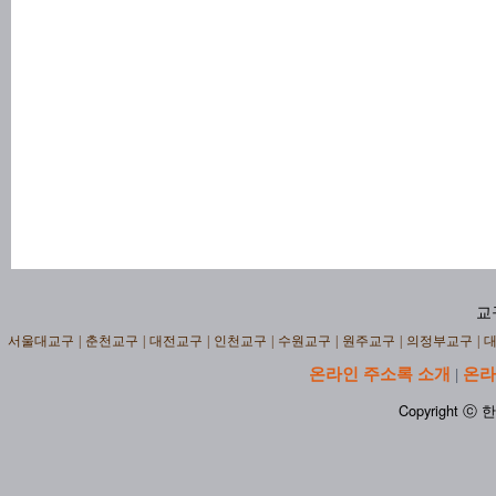
교
서울대교구
|
춘천교구
|
대전교구
|
인천교구
|
수원교구
|
원주교구
|
의정부교구
|
온라인 주소록 소개
온라
|
Copyright ⓒ