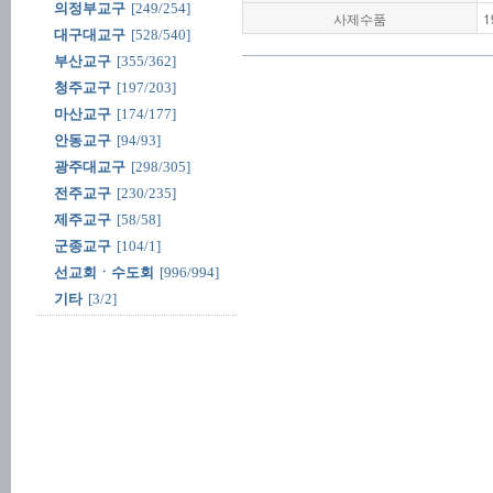
의정부교구
[249/254]
사제수품
1
대구대교구
[528/540]
부산교구
[355/362]
청주교구
[197/203]
마산교구
[174/177]
안동교구
[94/93]
광주대교구
[298/305]
전주교구
[230/235]
제주교구
[58/58]
군종교구
[104/1]
선교회ㆍ수도회
[996/994]
기타
[3/2]