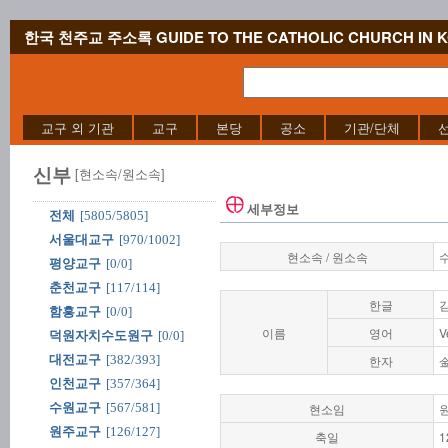
한국 천주교 주소록 GUIDE TO THE CATHOLIC CHURCH IN 
교구 외 기관
교구
본당
공소
기관/단체
신부
[현소속/원소속]
세부정보
전체
[5805/5805]
서울대교구
[970/1002]
현소속 / 원소속
평양교구
[0/0]
춘천교구
[117/114]
한글
함흥교구
[0/0]
이름
영어
V
덕원자치수도원구
[0/0]
대전교구
[382/393]
한자
인천교구
[357/364]
수원교구
[567/581]
현소임
원주교구
[126/127]
축일
1