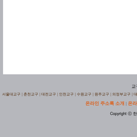
교
서울대교구
|
춘천교구
|
대전교구
|
인천교구
|
수원교구
|
원주교구
|
의정부교구
|
온라인 주소록 소개
온라
|
Copyright ⓒ