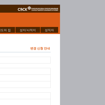
기도의 집
성지/사적지
성직자
변경 신청 안내