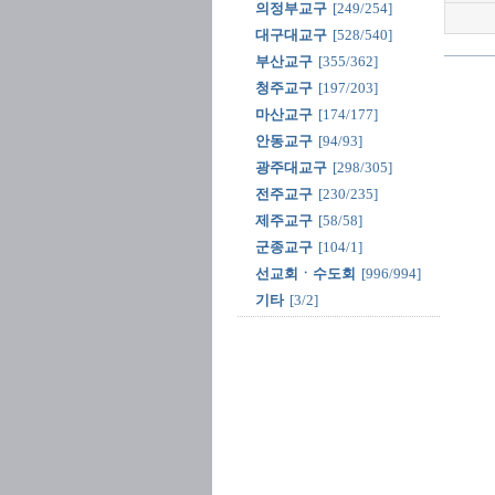
의정부교구
[249/254]
대구대교구
[528/540]
부산교구
[355/362]
청주교구
[197/203]
마산교구
[174/177]
안동교구
[94/93]
광주대교구
[298/305]
전주교구
[230/235]
제주교구
[58/58]
군종교구
[104/1]
선교회ㆍ수도회
[996/994]
기타
[3/2]