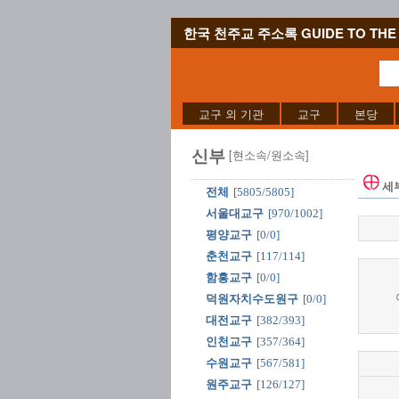
한국 천주교 주소록 GUIDE TO THE 
교구 외 기관
교구
본당
신부
[현소속/원소속]
세
전체
[5805/5805]
서울대교구
[970/1002]
평양교구
[0/0]
춘천교구
[117/114]
함흥교구
[0/0]
덕원자치수도원구
[0/0]
대전교구
[382/393]
인천교구
[357/364]
수원교구
[567/581]
원주교구
[126/127]