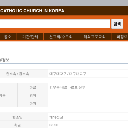
CATHOLIC CHURCH IN KOREA
공소
기관/단체
선교회/수도회
해외교포교회
피정/
부정보
현소속 / 원소속
대구대교구 / 대구대교구
한글
강우중 베르나르도 신부
이름
영어
한자
현소임
해외선교
축일
08.20