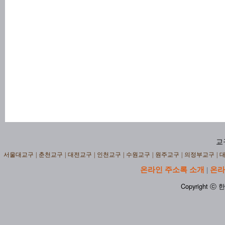
교
서울대교구
|
춘천교구
|
대전교구
|
인천교구
|
수원교구
|
원주교구
|
의정부교구
|
온라인 주소록 소개
온라
|
Copyright ⓒ