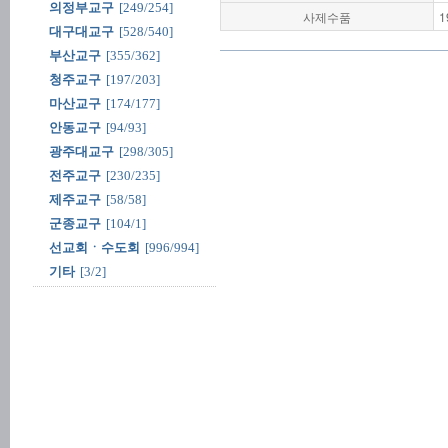
의정부교구
[249/254]
사제수품
1
대구대교구
[528/540]
부산교구
[355/362]
청주교구
[197/203]
마산교구
[174/177]
안동교구
[94/93]
광주대교구
[298/305]
전주교구
[230/235]
제주교구
[58/58]
군종교구
[104/1]
선교회ㆍ수도회
[996/994]
기타
[3/2]