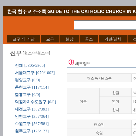
한국 천주교 주소록 GUIDE TO THE CATHOLIC CHURCH IN 
교구 외 기관
교구
본당
공소
기관/단체
신부
[현소속/원소속]
세부정보
전체
[5805/5805]
서울대교구
[970/1002]
현소속 / 원소속
평양교구
[0/0]
춘천교구
[117/114]
한글
함흥교구
[0/0]
이름
영어
R
덕원자치수도원구
[0/0]
대전교구
[382/393]
한자
인천교구
[357/364]
수원교구
[567/581]
현소임
원주교구
[126/127]
축일
0