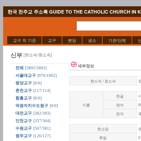
한국 천주교 주소록 GUIDE TO THE CATHOLIC CHURCH IN 
교구 외 기관
교구
본당
공소
기관/단체
신부
[현소속/원소속]
세부정보
전체
[5805/5805]
서울대교구
[970/1002]
현소속 / 원소속
평양교구
[0/0]
춘천교구
[117/114]
한글
함흥교구
[0/0]
이름
영어
R
덕원자치수도원구
[0/0]
대전교구
[382/393]
한자
인천교구
[357/364]
수원교구
[567/581]
현소임
원주교구
[126/127]
축일
0