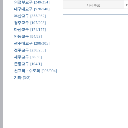
의정부교구
[249/254]
사제수품
1
대구대교구
[528/540]
부산교구
[355/362]
청주교구
[197/203]
마산교구
[174/177]
안동교구
[94/93]
광주대교구
[298/305]
전주교구
[230/235]
제주교구
[58/58]
군종교구
[104/1]
선교회ㆍ수도회
[996/994]
기타
[3/2]