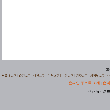
교
서울대교구
|
춘천교구
|
대전교구
|
인천교구
|
수원교구
|
원주교구
|
의정부교구
|
온라인 주소록 소개
온라
|
Copyright ⓒ