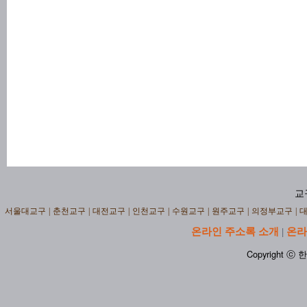
교
서울대교구
|
춘천교구
|
대전교구
|
인천교구
|
수원교구
|
원주교구
|
의정부교구
|
온라인 주소록 소개
온라
|
Copyright ⓒ