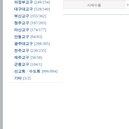
의정부교구
[249/254]
사제수품
1
대구대교구
[528/540]
부산교구
[355/362]
청주교구
[197/203]
마산교구
[174/177]
안동교구
[94/93]
광주대교구
[298/305]
전주교구
[230/235]
제주교구
[58/58]
군종교구
[104/1]
선교회ㆍ수도회
[996/994]
기타
[3/2]