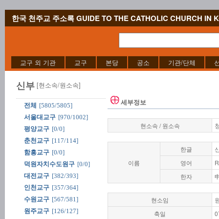
한국 천주교 주소록 GUIDE TO THE CATHOLIC CHURCH IN 
교구 외 기관
교구
본당
공소
기관/단체
신부
[현소속/원소속]
세부정보
전체
[5805/5805]
서울대교구
[970/1002]
현소속 / 원소속
평양교구
[0/0]
춘천교구
[117/114]
한글
함흥교구
[0/0]
이름
영어
R
덕원자치수도원구
[0/0]
대전교구
[382/393]
한자
인천교구
[357/364]
수원교구
[567/581]
현소임
원주교구
[126/127]
축일
0