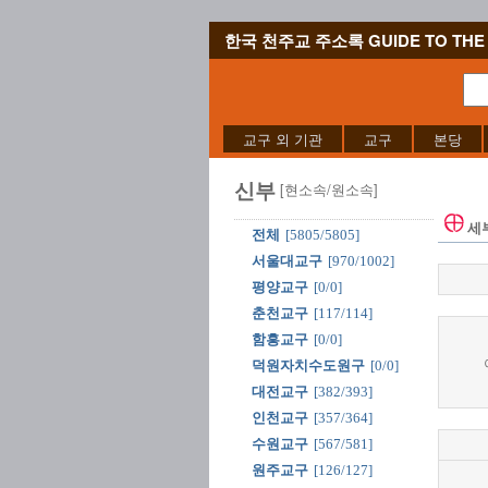
한국 천주교 주소록 GUIDE TO THE 
교구 외 기관
교구
본당
신부
[현소속/원소속]
세
전체
[5805/5805]
서울대교구
[970/1002]
평양교구
[0/0]
춘천교구
[117/114]
함흥교구
[0/0]
덕원자치수도원구
[0/0]
대전교구
[382/393]
인천교구
[357/364]
수원교구
[567/581]
원주교구
[126/127]