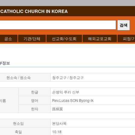
CATHOLIC CHURCH IN KOREA
공소
기관/단체
선교회/수도회
해외교포교회
피정/
부정보
현소속 / 원소속
청주교구 / 청주교구
한글
손병익 루카 신부
이름
영어
Rev.Lucas SON Byong-ik
한자
孫炳翼
현소임
본당사목
축일
10.18