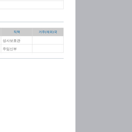
직책
거주(재외)국
성사보호관
주임신부