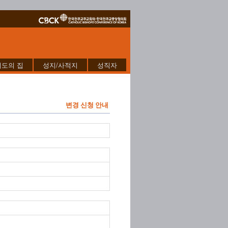
기도의 집
성지/사적지
성직자
변경 신청 안내