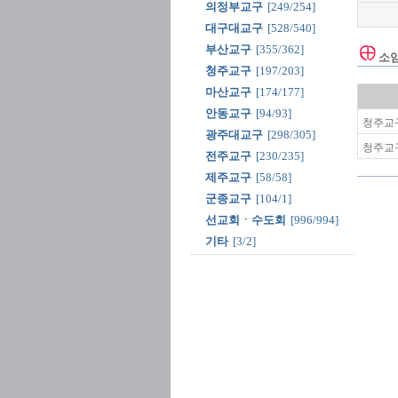
의정부교구
[249/254]
대구대교구
[528/540]
부산교구
[355/362]
소
청주교구
[197/203]
마산교구
[174/177]
안동교구
[94/93]
청주교구
광주대교구
[298/305]
청주교구
전주교구
[230/235]
제주교구
[58/58]
군종교구
[104/1]
선교회ㆍ수도회
[996/994]
기타
[3/2]