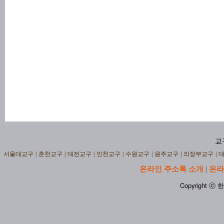
교
서울대교구
|
춘천교구
|
대전교구
|
인천교구
|
수원교구
|
원주교구
|
의정부교구
|
온라인 주소록 소개
온라
|
Copyright ⓒ