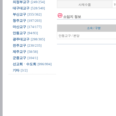
의정부교구
[249/254]
사제수품
1
대구대교구
[528/540]
부산교구
[355/362]
소임지 정보
청주교구
[197/203]
마산교구
[174/177]
소속 / 구분
안동교구
[94/93]
안동교구 / 본당
광주대교구
[298/305]
전주교구
[230/235]
제주교구
[58/58]
군종교구
[104/1]
선교회ㆍ수도회
[996/994]
기타
[3/2]