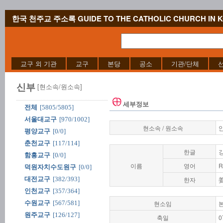
한국 천주교 주소록 GUIDE TO THE CATHOLIC CHURCH IN 
교구 외 기관
교구
본당
공소
기관/단체
신부
[현소속/원소속]
세부정보
전체
[5805/5805]
서울대교구
[970/1002]
현소속 / 원소속
평양교구
[0/0]
춘천교구
[117/114]
한글
함흥교구
[0/0]
이름
영어
R
덕원자치수도원구
[0/0]
대전교구
[382/393]
한자
인천교구
[357/364]
수원교구
[567/581]
현소임
원주교구
[126/127]
축일
0