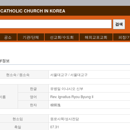
CATHOLIC CHURCH IN KOREA
공소
기관/단체
선교회/수도회
해외교포교회
피정/
부정보
현소속 / 원소속
서울대교구 / 서울대교구
한글
유병일 이냐시오 신부
이름
영어
Rev. Ignatius Ryou Byung Il
한자
柳炳逸
현소임
원로사목/성사전담
축일
07.31