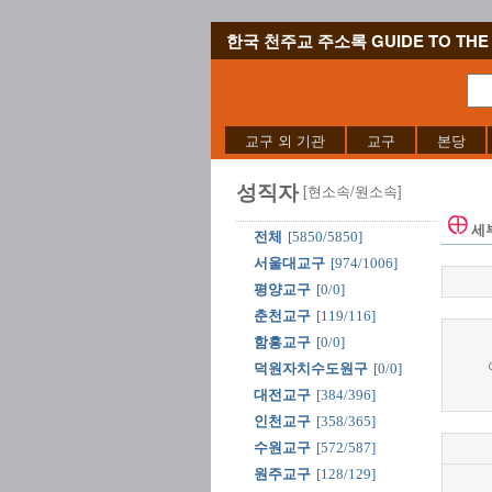
한국 천주교 주소록 GUIDE TO THE 
교구 외 기관
교구
본당
성직자
[현소속/원소속]
세
전체
[5850/5850]
서울대교구
[974/1006]
평양교구
[0/0]
춘천교구
[119/116]
함흥교구
[0/0]
덕원자치수도원구
[0/0]
대전교구
[384/396]
인천교구
[358/365]
수원교구
[572/587]
원주교구
[128/129]