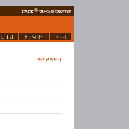
기도의 집
성지/사적지
성직자
변경 신청 안내