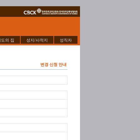
기도의 집
성지/사적지
성직자
변경 신청 안내