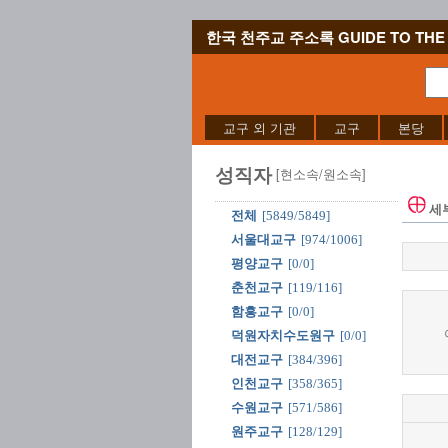
한국 천주교 주소록 GUIDE TO THE 
교구 외 기관
교구
본당
성직자
[현소속/원소속]
세
전체
[5849/5849]
서울대교구
[974/1006]
평양교구
[0/0]
춘천교구
[119/116]
함흥교구
[0/0]
덕원자치수도원구
[0/0]
대전교구
[384/396]
인천교구
[358/365]
수원교구
[571/586]
원주교구
[128/129]