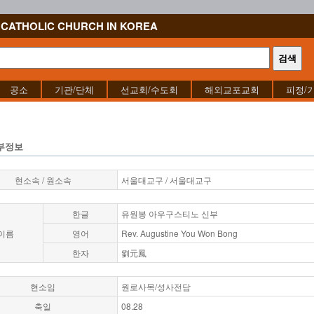
CATHOLIC CHURCH IN KOREA
공소
기관/단체
선교회/수도회
해외교포교회
피정/
부정보
현소속 / 원소속
서울대교구 / 서울대교구
한글
유원봉 아우구스티노 신부
이름
영어
Rev. Augustine You Won Bong
한자
劉元鳳
현소임
원로사목/성사전담
축일
08.28