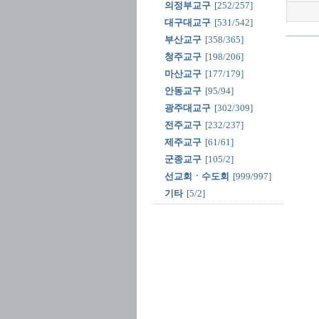
의정부교구
[252/257]
대구대교구
[531/542]
부산교구
[358/365]
청주교구
[198/206]
마산교구
[177/179]
안동교구
[95/94]
광주대교구
[302/309]
전주교구
[232/237]
제주교구
[61/61]
군종교구
[105/2]
선교회ㆍ수도회
[999/997]
기타
[5/2]