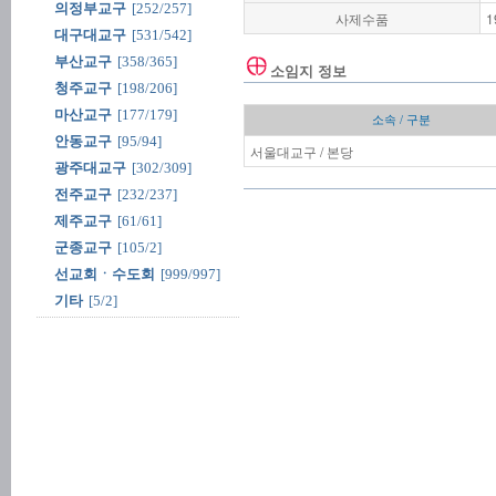
의정부교구
[252/257]
사제수품
1
대구대교구
[531/542]
부산교구
[358/365]
소임지 정보
청주교구
[198/206]
마산교구
[177/179]
소속 / 구분
안동교구
[95/94]
서울대교구 / 본당
광주대교구
[302/309]
전주교구
[232/237]
제주교구
[61/61]
군종교구
[105/2]
선교회ㆍ수도회
[999/997]
기타
[5/2]