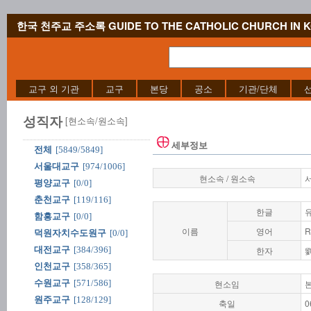
한국 천주교 주소록 GUIDE TO THE CATHOLIC CHURCH IN 
교구 외 기관
교구
본당
공소
기관/단체
성직자
[현소속/원소속]
세부정보
전체
[5849/5849]
서울대교구
[974/1006]
현소속 / 원소속
평양교구
[0/0]
춘천교구
[119/116]
한글
함흥교구
[0/0]
이름
영어
R
덕원자치수도원구
[0/0]
대전교구
[384/396]
한자
인천교구
[358/365]
수원교구
[571/586]
현소임
원주교구
[128/129]
축일
0