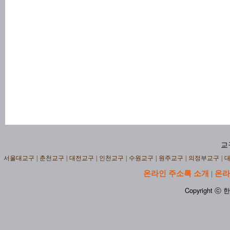
교
서울대교구
|
춘천교구
|
대전교구
|
인천교구
|
수원교구
|
원주교구
|
의정부교구
|
온라인 주소록 소개
온라
|
Copyright ⓒ