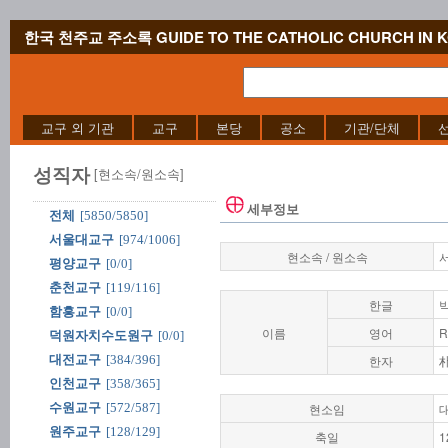
한국 천주교 주소록 GUIDE TO THE CATHOLIC CHURCH IN 
교구 외 기관
교구
본당
공소
기관/단체
성직자
[현소속/원소속]
세부정보
전체
[5850/5850]
서울대교구
[974/1006]
현소속 / 원소속
평양교구
[0/0]
춘천교구
[119/116]
한글
함흥교구
[0/0]
이름
영어
R
덕원자치수도원구
[0/0]
대전교구
[384/396]
한자
인천교구
[358/365]
수원교구
[572/587]
현소임
원주교구
[128/129]
축일
1