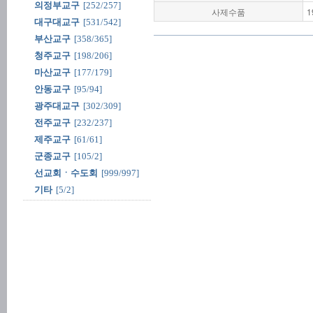
의정부교구
[252/257]
사제수품
1
대구대교구
[531/542]
부산교구
[358/365]
청주교구
[198/206]
마산교구
[177/179]
안동교구
[95/94]
광주대교구
[302/309]
전주교구
[232/237]
제주교구
[61/61]
군종교구
[105/2]
선교회ㆍ수도회
[999/997]
기타
[5/2]