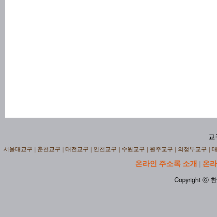
교
서울대교구
|
춘천교구
|
대전교구
|
인천교구
|
수원교구
|
원주교구
|
의정부교구
|
온라인 주소록 소개
온라
|
Copyright ⓒ