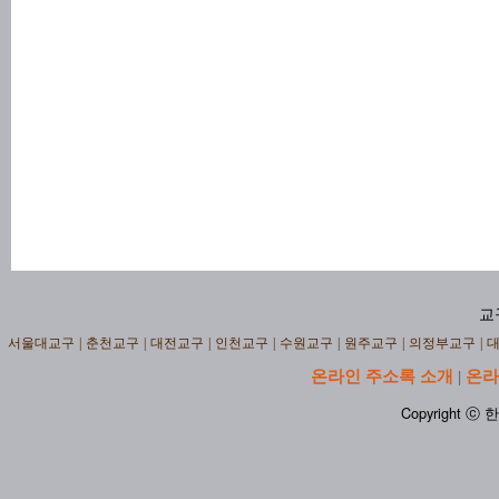
교
서울대교구
|
춘천교구
|
대전교구
|
인천교구
|
수원교구
|
원주교구
|
의정부교구
|
온라인 주소록 소개
온라
|
Copyright ⓒ