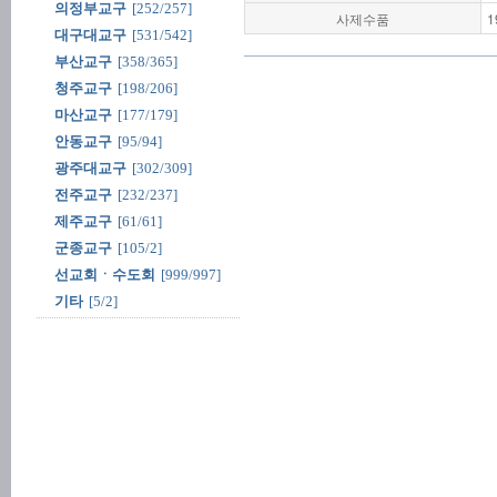
의정부교구
[252/257]
사제수품
1
대구대교구
[531/542]
부산교구
[358/365]
청주교구
[198/206]
마산교구
[177/179]
안동교구
[95/94]
광주대교구
[302/309]
전주교구
[232/237]
제주교구
[61/61]
군종교구
[105/2]
선교회ㆍ수도회
[999/997]
기타
[5/2]