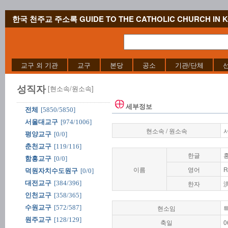
한국 천주교 주소록 GUIDE TO THE CATHOLIC CHURCH IN 
교구 외 기관
교구
본당
공소
기관/단체
성직자
[현소속/원소속]
세부정보
전체
[5850/5850]
서울대교구
[974/1006]
현소속 / 원소속
평양교구
[0/0]
춘천교구
[119/116]
한글
함흥교구
[0/0]
이름
영어
R
덕원자치수도원구
[0/0]
대전교구
[384/396]
한자
인천교구
[358/365]
수원교구
[572/587]
현소임
원주교구
[128/129]
축일
0