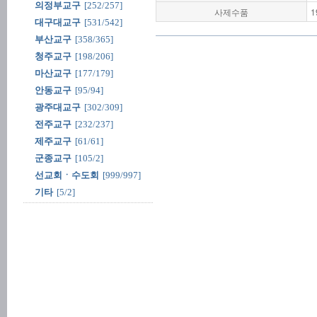
의정부교구
[252/257]
사제수품
1
대구대교구
[531/542]
부산교구
[358/365]
청주교구
[198/206]
마산교구
[177/179]
안동교구
[95/94]
광주대교구
[302/309]
전주교구
[232/237]
제주교구
[61/61]
군종교구
[105/2]
선교회ㆍ수도회
[999/997]
기타
[5/2]