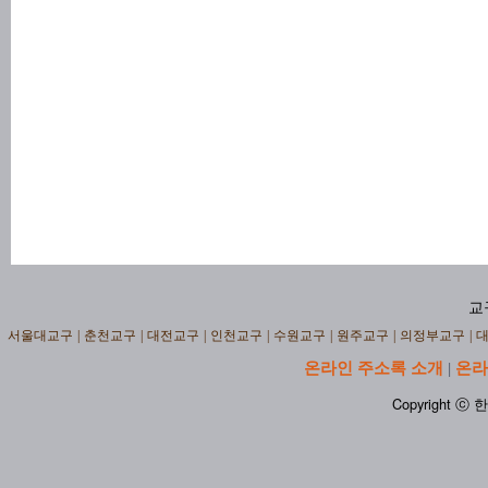
교
서울대교구
|
춘천교구
|
대전교구
|
인천교구
|
수원교구
|
원주교구
|
의정부교구
|
온라인 주소록 소개
온라
|
Copyright ⓒ