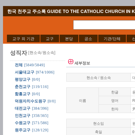
한국 천주교 주소록 GUIDE TO THE CATHOLIC CHURCH IN 
교구 외 기관
교구
본당
공소
기관/단체
성직자
[현소속/원소속]
세부정보
전체
[5849/5849]
서울대교구
[974/1006]
현소속 / 원소속
평양교구
[0/0]
춘천교구
[119/116]
한글
함흥교구
[0/0]
이름
영어
R
덕원자치수도원구
[0/0]
대전교구
[384/396]
한자
인천교구
[358/365]
수원교구
[571/586]
현소임
원주교구
[128/129]
축일
0