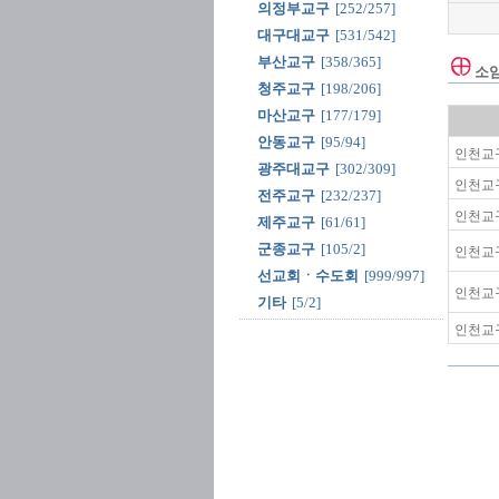
의정부교구
[252/257]
대구대교구
[531/542]
부산교구
[358/365]
소
청주교구
[198/206]
마산교구
[177/179]
안동교구
[95/94]
인천교구
광주대교구
[302/309]
인천교구
전주교구
[232/237]
인천교구
제주교구
[61/61]
군종교구
[105/2]
인천교구
선교회ㆍ수도회
[999/997]
인천교구
기타
[5/2]
인천교구