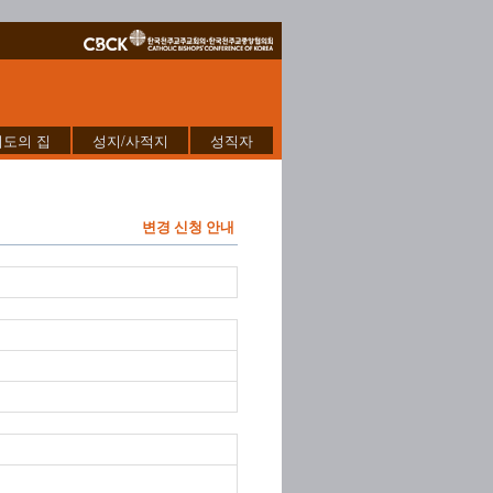
기도의 집
성지/사적지
성직자
변경 신청 안내