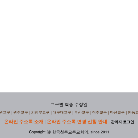
교구별 최종 수정일
원교구
|
원주교구
|
의정부교구
|
대구대교구
|
부산교구
|
청주교구
|
마산교구
|
안동
온라인 주소록 소개
온라인 주소록 변경 신청 안내
|
|
관리자 로그인
Copyright ⓒ 한국천주교주교회의, since 2011