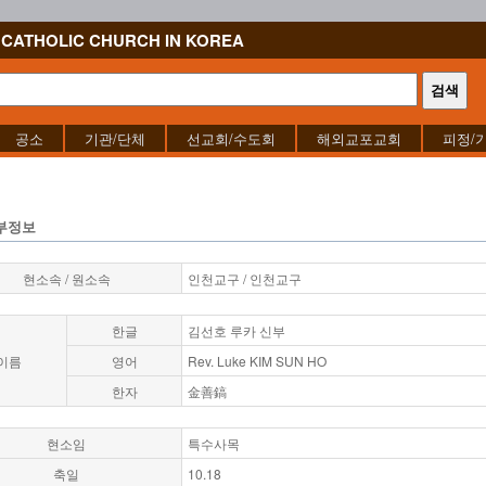
CATHOLIC CHURCH IN KOREA
공소
기관/단체
선교회/수도회
해외교포교회
피정/
부정보
현소속 / 원소속
인천교구 / 인천교구
한글
김선호 루카 신부
이름
영어
Rev. Luke KIM SUN HO
한자
金善鎬
현소임
특수사목
축일
10.18