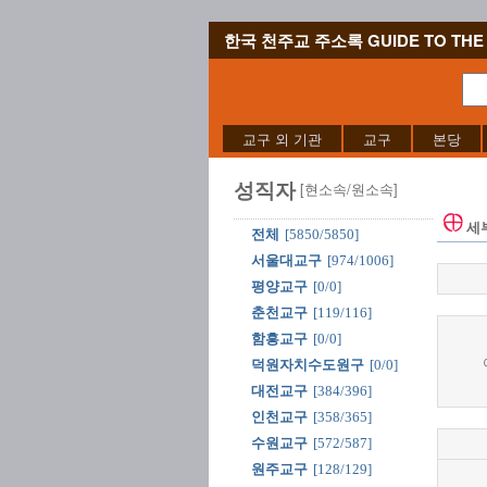
한국 천주교 주소록 GUIDE TO THE 
교구 외 기관
교구
본당
성직자
[현소속/원소속]
세
전체
[5850/5850]
서울대교구
[974/1006]
평양교구
[0/0]
춘천교구
[119/116]
함흥교구
[0/0]
덕원자치수도원구
[0/0]
대전교구
[384/396]
인천교구
[358/365]
수원교구
[572/587]
원주교구
[128/129]