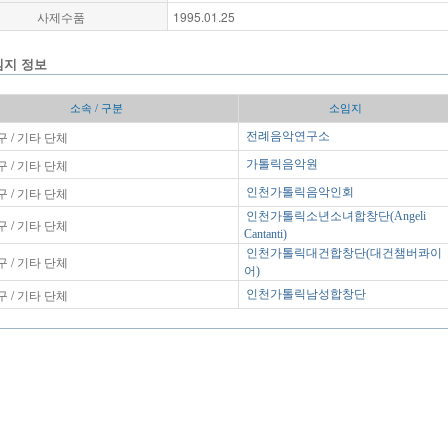
사제수품
1995.01.25
임지 정보
소속 / 구분
소임지
 / 기타 단체
전례음악연구소
 / 기타 단체
가톨릭음악원
 / 기타 단체
인천가톨릭음악인회
인천가톨릭소년소녀합창단(Angeli
 / 기타 단체
Cantanti)
인천가톨릭대건합창단(대건챔버콰이
 / 기타 단체
어)
 / 기타 단체
인천가톨릭남성합창단