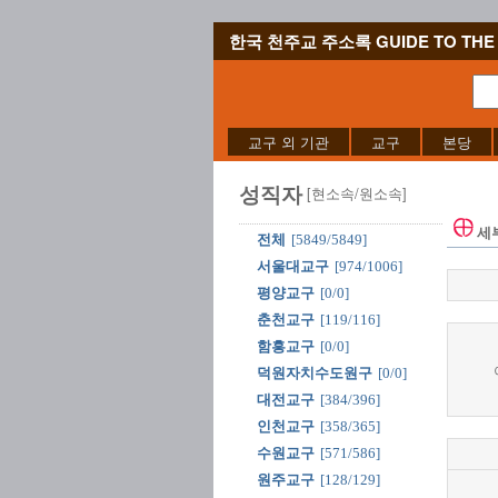
한국 천주교 주소록 GUIDE TO THE 
교구 외 기관
교구
본당
성직자
[현소속/원소속]
세
전체
[5849/5849]
서울대교구
[974/1006]
평양교구
[0/0]
춘천교구
[119/116]
함흥교구
[0/0]
덕원자치수도원구
[0/0]
대전교구
[384/396]
인천교구
[358/365]
수원교구
[571/586]
원주교구
[128/129]