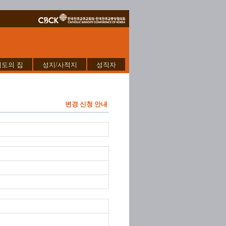
기도의 집
성지/사적지
성직자
변경 신청 안내