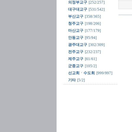
의정부교구
[252/257]
대구대교구
[531/542]
부산교구
[358/365]
청주교구
[198/206]
마산교구
[177/179]
안동교구
[95/94]
광주대교구
[302/309]
전주교구
[232/237]
제주교구
[61/61]
군종교구
[105/2]
선교회ㆍ수도회
[999/997]
기타
[5/2]