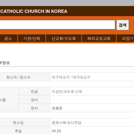
CATHOLIC CHURCH IN KOREA
공소
기관/단체
선교회/수도회
해외교포교회
피정/
부정보
현소속 / 원소속
대구대교구 / 대구대교구
한글
이강언 바오로 신부
이름
영어
한자
李康彦
현소임
원로사목/성사전담
축일
06.29