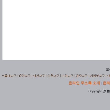
교
서울대교구
|
춘천교구
|
대전교구
|
인천교구
|
수원교구
|
원주교구
|
의정부교구
|
온라인 주소록 소개
온라
|
Copyright ⓒ