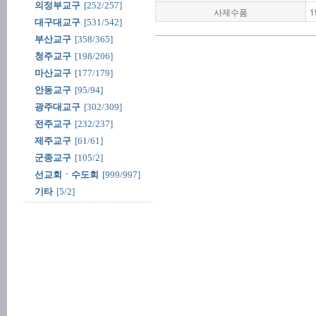
의정부교구
[252/257]
사제수품
1
대구대교구
[531/542]
부산교구
[358/365]
청주교구
[198/206]
마산교구
[177/179]
안동교구
[95/94]
광주대교구
[302/309]
전주교구
[232/237]
제주교구
[61/61]
군종교구
[105/2]
선교회ㆍ수도회
[999/997]
기타
[5/2]