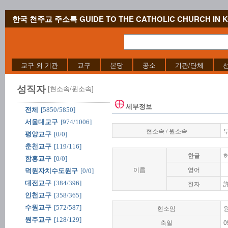
한국 천주교 주소록 GUIDE TO THE CATHOLIC CHURCH IN 
교구 외 기관
교구
본당
공소
기관/단체
성직자
[현소속/원소속]
세부정보
전체
[5850/5850]
서울대교구
[974/1006]
현소속 / 원소속
평양교구
[0/0]
춘천교구
[119/116]
한글
함흥교구
[0/0]
이름
영어
덕원자치수도원구
[0/0]
대전교구
[384/396]
한자
인천교구
[358/365]
수원교구
[572/587]
현소임
원주교구
[128/129]
축일
0