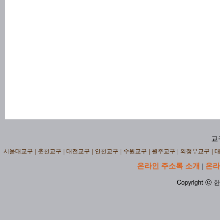
교
서울대교구
|
춘천교구
|
대전교구
|
인천교구
|
수원교구
|
원주교구
|
의정부교구
|
온라인 주소록 소개
온라
|
Copyright ⓒ