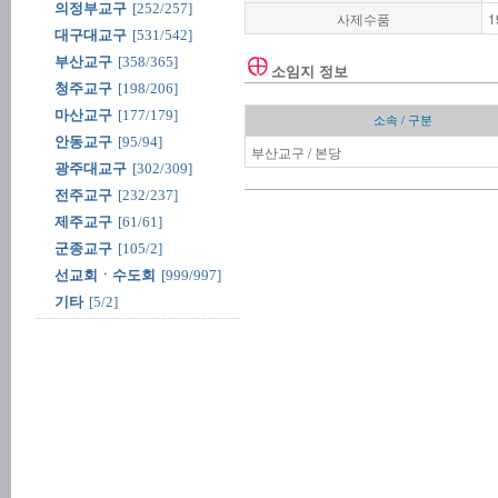
의정부교구
[252/257]
사제수품
1
대구대교구
[531/542]
부산교구
[358/365]
소임지 정보
청주교구
[198/206]
마산교구
[177/179]
소속 / 구분
안동교구
[95/94]
부산교구 / 본당
광주대교구
[302/309]
전주교구
[232/237]
제주교구
[61/61]
군종교구
[105/2]
선교회ㆍ수도회
[999/997]
기타
[5/2]