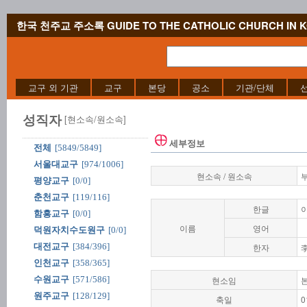
한국 천주교 주소록 GUIDE TO THE CATHOLIC CHURCH IN 
교구 외 기관
교구
본당
공소
기관/단체
성직자
[현소속/원소속]
세부정보
전체
[5849/5849]
서울대교구
[974/1006]
현소속 / 원소속
평양교구
[0/0]
춘천교구
[119/116]
한글
함흥교구
[0/0]
이름
영어
덕원자치수도원구
[0/0]
대전교구
[384/396]
한자
인천교구
[358/365]
수원교구
[571/586]
현소임
원주교구
[128/129]
축일
0