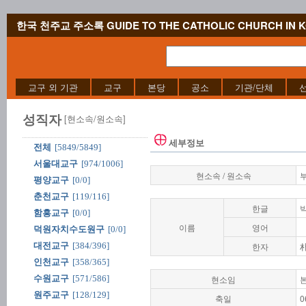
한국 천주교 주소록 GUIDE TO THE CATHOLIC CHURCH IN 
교구 외 기관
교구
본당
공소
기관/단체
성직자
[현소속/원소속]
세부정보
전체
[5849/5849]
서울대교구
[974/1006]
현소속 / 원소속
평양교구
[0/0]
춘천교구
[119/116]
한글
함흥교구
[0/0]
이름
영어
덕원자치수도원구
[0/0]
대전교구
[384/396]
한자
인천교구
[358/365]
수원교구
[571/586]
현소임
원주교구
[128/129]
축일
0