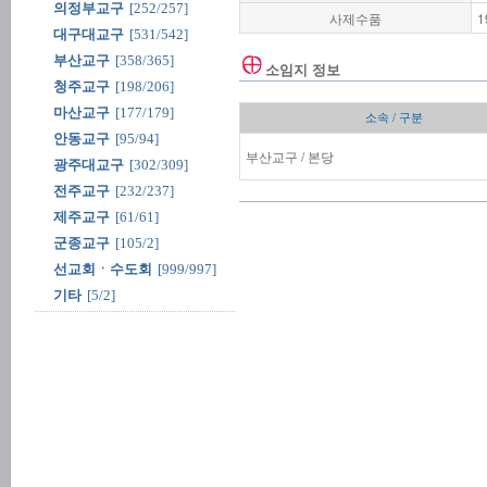
의정부교구
[252/257]
사제수품
1
대구대교구
[531/542]
부산교구
[358/365]
소임지 정보
청주교구
[198/206]
마산교구
[177/179]
소속 / 구분
안동교구
[95/94]
부산교구 / 본당
광주대교구
[302/309]
전주교구
[232/237]
제주교구
[61/61]
군종교구
[105/2]
선교회ㆍ수도회
[999/997]
기타
[5/2]