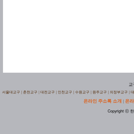
교
서울대교구
|
춘천교구
|
대전교구
|
인천교구
|
수원교구
|
원주교구
|
의정부교구
|
온라인 주소록 소개
온라
|
Copyright ⓒ