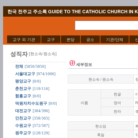
한국 천주교 주소록 GUIDE TO THE CATHOLIC CHURCH IN 
교구 외 기관
교구
본당
공소
기관/단체
성직자
[현소속/원소속]
세부정보
전체
[5850/5850]
서울대교구
[974/1006]
현소속 / 원소속
평양교구
[0/0]
춘천교구
[119/116]
한글
함흥교구
[0/0]
이름
영어
R
덕원자치수도원구
[0/0]
대전교구
[384/396]
한자
인천교구
[358/365]
수원교구
[572/587]
현소임
원주교구
[128/129]
축일
1