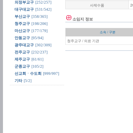
의정부교구
[252/257]
사제수품
2
대구대교구
[531/542]
부산교구
[358/365]
소임지 정보
청주교구
[198/206]
마산교구
[177/179]
소속 / 구분
안동교구
[95/94]
청주교구 / 의료 기관
광주대교구
[302/309]
전주교구
[232/237]
제주교구
[61/61]
군종교구
[105/2]
선교회ㆍ수도회
[999/997]
기타
[5/2]