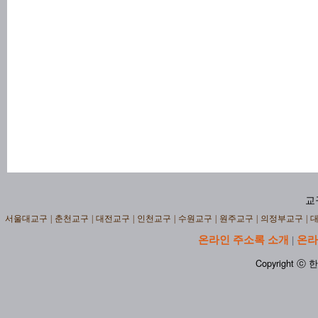
교
서울대교구
|
춘천교구
|
대전교구
|
인천교구
|
수원교구
|
원주교구
|
의정부교구
|
온라인 주소록 소개
온라
|
Copyright ⓒ