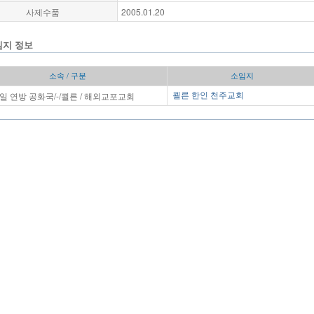
사제수품
2005.01.20
임지 정보
소속 / 구분
소임지
일 연방 공화국/-/쾰른 / 해외교포교회
쾰른 한인 천주교회