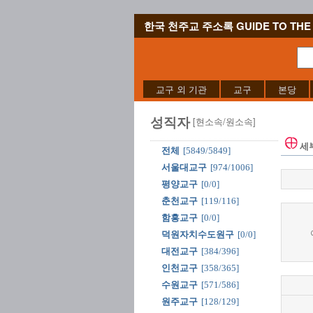
한국 천주교 주소록 GUIDE TO THE 
교구 외 기관
교구
본당
성직자
[현소속/원소속]
세
전체
[5849/5849]
서울대교구
[974/1006]
평양교구
[0/0]
춘천교구
[119/116]
함흥교구
[0/0]
덕원자치수도원구
[0/0]
대전교구
[384/396]
인천교구
[358/365]
수원교구
[571/586]
원주교구
[128/129]