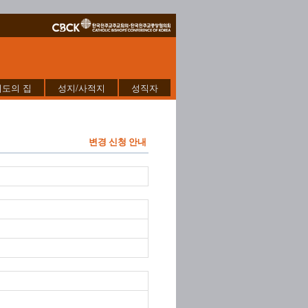
기도의 집
성지/사적지
성직자
변경 신청 안내