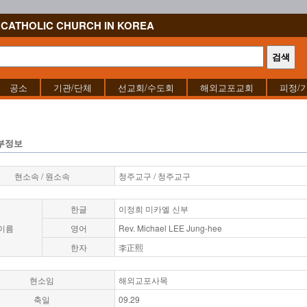
CATHOLIC CHURCH IN KOREA
공소
기관/단체
선교회/수도회
해외교포교회
피정/
부정보
현소속 / 원소속
청주교구 / 청주교구
한글
이정희 미카엘 신부
이름
영어
Rev. Michael LEE Jung-hee
한자
李正熙
현소임
해외교포사목
축일
09.29