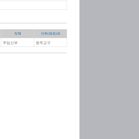
직책
거주(재외)국
주임신부
청주교구