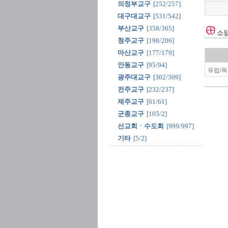
의정부교구
[252/257]
대구대교구
[531/542]
부산교구
[358/365]
소
청주교구
[198/206]
마산교구
[177/179]
안동교구
[95/94]
유럽/독
광주대교구
[302/309]
전주교구
[232/237]
제주교구
[61/61]
군종교구
[105/2]
선교회ㆍ수도회
[999/997]
기타
[5/2]