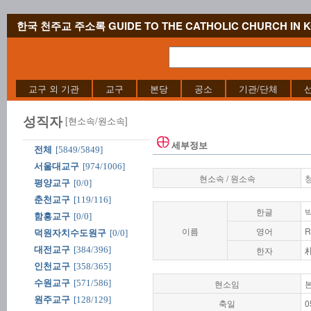
한국 천주교 주소록 GUIDE TO THE CATHOLIC CHURCH IN 
교구 외 기관
교구
본당
공소
기관/단체
성직자
[현소속/원소속]
세부정보
전체
[5849/5849]
서울대교구
[974/1006]
현소속 / 원소속
평양교구
[0/0]
춘천교구
[119/116]
한글
함흥교구
[0/0]
이름
영어
R
덕원자치수도원구
[0/0]
대전교구
[384/396]
한자
인천교구
[358/365]
수원교구
[571/586]
현소임
원주교구
[128/129]
축일
0