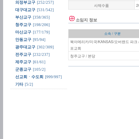
의정부교구
[252/257]
사제수품
2
대구대교구
[531/542]
부산교구
[358/365]
소임지 정보
청주교구
[198/206]
마산교구
[177/179]
소속 / 구분
안동교구
[95/94]
북아메리카/미국/KANSAS/오버랜드 파크 
광주대교구
[302/309]
포교회
전주교구
[232/237]
청주교구 / 본당
제주교구
[61/61]
군종교구
[105/2]
선교회ㆍ수도회
[999/997]
기타
[5/2]