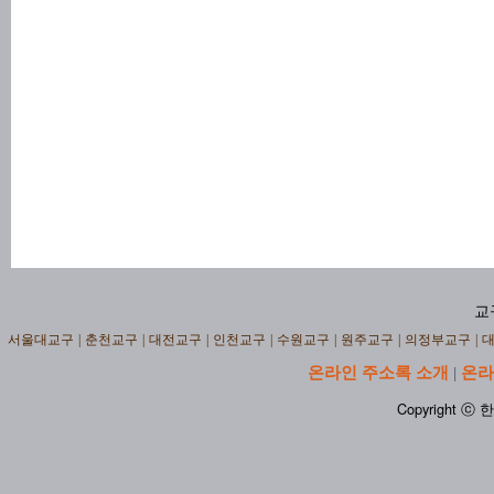
교
서울대교구
|
춘천교구
|
대전교구
|
인천교구
|
수원교구
|
원주교구
|
의정부교구
|
온라인 주소록 소개
온라
|
Copyright ⓒ