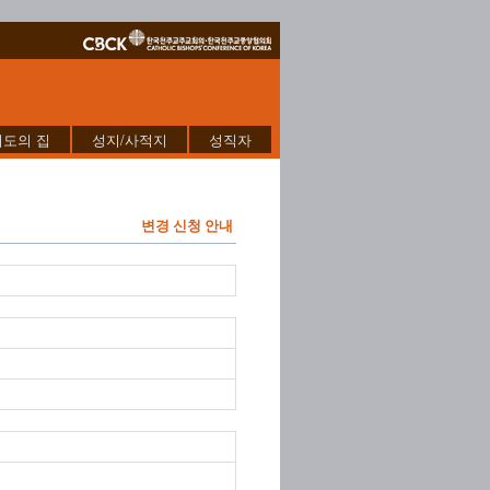
기도의 집
성지/사적지
성직자
변경 신청 안내