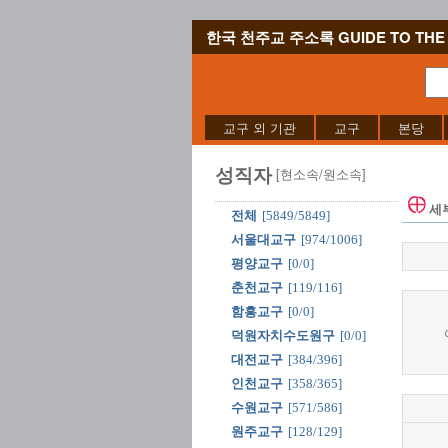
한국 천주교 주소록 GUIDE TO THE 
교구 외 기관
교구
본당
성직자
[현소속/원소속]
세
전체
[5849/5849]
서울대교구
[974/1006]
평양교구
[0/0]
춘천교구
[119/116]
함흥교구
[0/0]
덕원자치수도원구
[0/0]
대전교구
[384/396]
인천교구
[358/365]
수원교구
[571/586]
원주교구
[128/129]