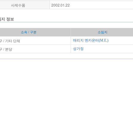
사제수품
2002.01.22
임지 정보
소속 / 구분
소임지
 / 기타 단체
매리지 엔카운터(M.E.)
 / 본당
성가정