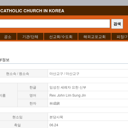
CATHOLIC CHURCH IN KOREA
공소
기관/단체
선교회/수도회
해외교포교회
피정/
부정보
현소속 / 원소속
마산교구 / 마산교구
한글
임성진 세례자 요한 신부
이름
영어
Rev. John Lim Sung Jin
한자
林成鎭
현소임
본당사목
축일
06.24