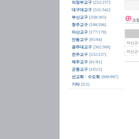
의정부교구
[252/257]
대구대교구
[531/542]
부산교구
[358/365]
소
청주교구
[198/206]
마산교구
[177/179]
안동교구
[95/94]
마산교구
광주대교구
[302/309]
마산교구
전주교구
[232/237]
제주교구
[61/61]
군종교구
[105/2]
선교회ㆍ수도회
[999/997]
기타
[5/2]