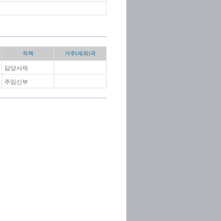
직책
거주(재외)국
담당사제
주임신부