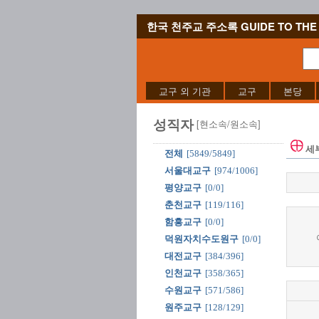
한국 천주교 주소록 GUIDE TO THE 
교구 외 기관
교구
본당
성직자
[현소속/원소속]
세
전체
[5849/5849]
서울대교구
[974/1006]
평양교구
[0/0]
춘천교구
[119/116]
함흥교구
[0/0]
덕원자치수도원구
[0/0]
대전교구
[384/396]
인천교구
[358/365]
수원교구
[571/586]
원주교구
[128/129]