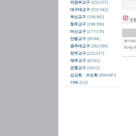
의정부교구
[252/257]
대구대교구
[531/542]
부산교구
[358/365]
소
청주교구
[198/206]
마산교구
[177/179]
안동교구
[95/94]
북아메리
광주대교구
[302/309]
Sung
전주교구
[232/237]
제주교구
[61/61]
군종교구
[105/2]
선교회ㆍ수도회
[999/997]
기타
[5/2]