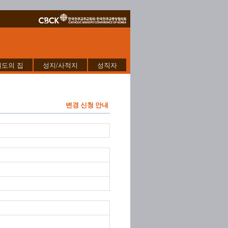
기도의 집
성지/사적지
성직자
변경 신청 안내