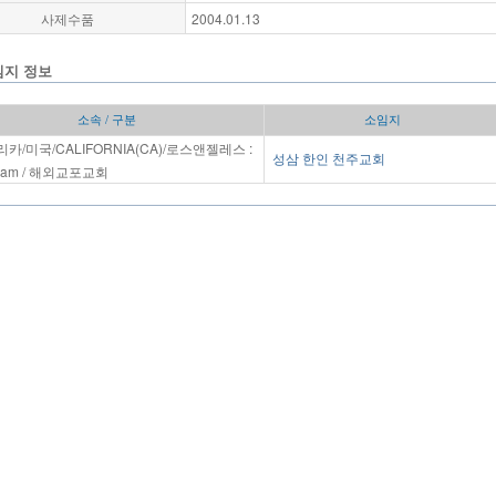
사제수품
2004.01.13
임지 정보
소속 / 구분
소임지
카/미국/CALIFORNIA(CA)/로스앤젤레스 :
성삼 한인 천주교회
 Sam / 해외교포교회