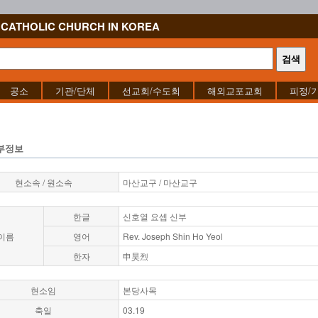
CATHOLIC CHURCH IN KOREA
공소
기관/단체
선교회/수도회
해외교포교회
피정/
부정보
현소속 / 원소속
마산교구 / 마산교구
한글
신호열 요셉 신부
이름
영어
Rev. Joseph Shin Ho Yeol
한자
申昊烈
현소임
본당사목
축일
03.19