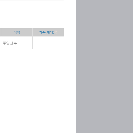
직책
거주(재외)국
주임신부