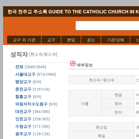
한국 천주교 주소록 GUIDE TO THE CATHOLIC CHURCH IN 
교구 외 기관
교구
본당
공소
기관/단체
성직자
[현소속/원소속]
세부정보
전체
[5849/5849]
서울대교구
[974/1006]
현소속 / 원소속
평양교구
[0/0]
춘천교구
[119/116]
한글
함흥교구
[0/0]
이름
영어
R
덕원자치수도원구
[0/0]
대전교구
[384/396]
한자
인천교구
[358/365]
수원교구
[571/586]
현소임
원주교구
[128/129]
축일
0