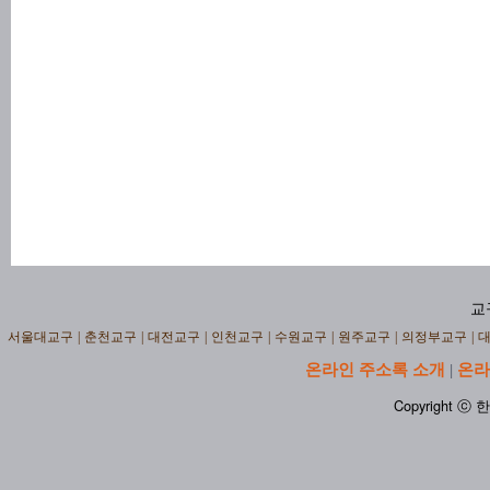
교
서울대교구
|
춘천교구
|
대전교구
|
인천교구
|
수원교구
|
원주교구
|
의정부교구
|
온라인 주소록 소개
온라
|
Copyright ⓒ