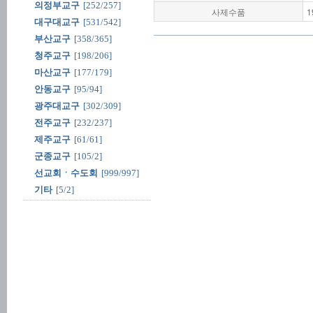
의정부교구
[252/257]
사제수품
1
대구대교구
[531/542]
부산교구
[358/365]
청주교구
[198/206]
마산교구
[177/179]
안동교구
[95/94]
광주대교구
[302/309]
전주교구
[232/237]
제주교구
[61/61]
군종교구
[105/2]
선교회ㆍ수도회
[999/997]
기타
[5/2]