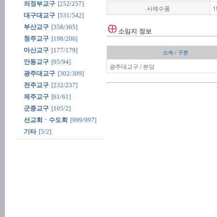
의정부교구
[252/257]
사제수품
1
대구대교구
[531/542]
부산교구
[358/365]
소임지 정보
청주교구
[198/206]
마산교구
[177/179]
소속 / 구분
안동교구
[95/94]
광주대교구 / 본당
광주대교구
[302/309]
전주교구
[232/237]
제주교구
[61/61]
군종교구
[105/2]
선교회ㆍ수도회
[999/997]
기타
[5/2]