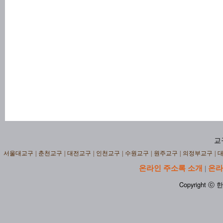
교
서울대교구
|
춘천교구
|
대전교구
|
인천교구
|
수원교구
|
원주교구
|
의정부교구
|
온라인 주소록 소개
온라
|
Copyright ⓒ