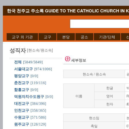
한국 천주교 주소록 GUIDE TO THE CATHOLIC CHURCH IN 
교구 외 기관
교구
본당
공소
기관/단체
성직자
[현소속/원소속]
세부정보
전체
[5849/5849]
서울대교구
[974/1006]
현소속 / 원소속
평양교구
[0/0]
춘천교구
[119/116]
한글
함흥교구
[0/0]
이름
영어
R
덕원자치수도원구
[0/0]
대전교구
[384/396]
한자
인천교구
[358/365]
수원교구
[571/586]
현소임
원주교구
[128/129]
축일
0