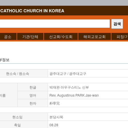
CATHOLIC CHURCH IN KOREA
공소
기관/단체
선교회/수도회
해외교포교회
피정/
부정보
현소속 / 원소속
광주대교구 / 광주대교구
한글
박재완 아우구스티노 신부
이름
영어
Rev. Augustinus PARK Jae-wan
한자
朴宰完
현소임
본당사목
축일
08.28