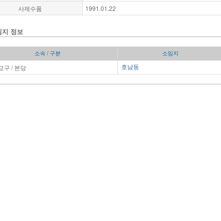
사제수품
1991.01.22
임지 정보
소속 / 구분
소임지
구 / 본당
호남동