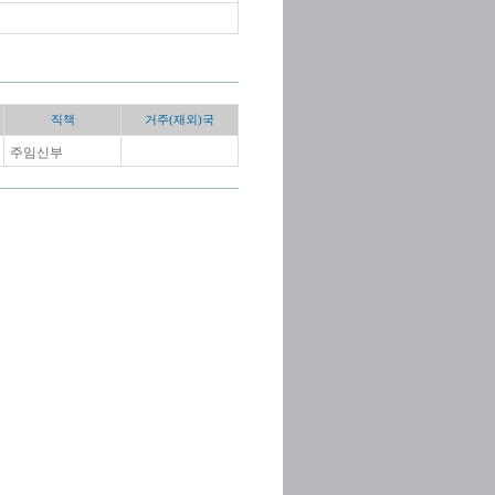
직책
거주(재외)국
주임신부