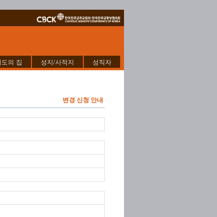
기도의 집
성지/사적지
성직자
변경 신청 안내