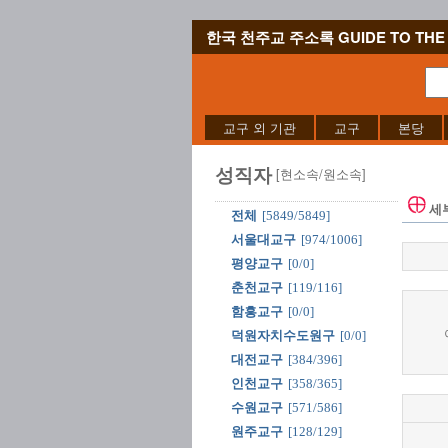
한국 천주교 주소록 GUIDE TO THE 
교구 외 기관
교구
본당
성직자
[현소속/원소속]
세
전체
[5849/5849]
서울대교구
[974/1006]
평양교구
[0/0]
춘천교구
[119/116]
함흥교구
[0/0]
덕원자치수도원구
[0/0]
대전교구
[384/396]
인천교구
[358/365]
수원교구
[571/586]
원주교구
[128/129]