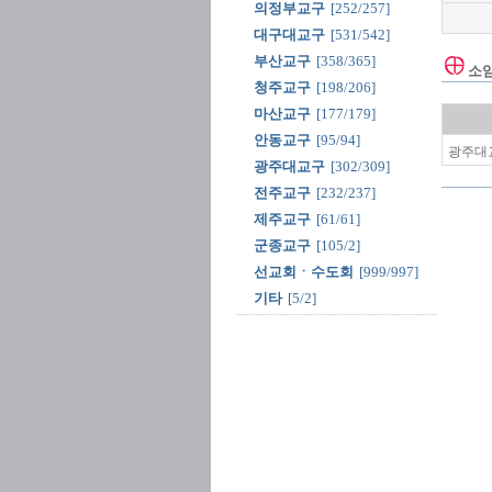
의정부교구
[252/257]
대구대교구
[531/542]
부산교구
[358/365]
소
청주교구
[198/206]
마산교구
[177/179]
안동교구
[95/94]
광주대교
광주대교구
[302/309]
전주교구
[232/237]
제주교구
[61/61]
군종교구
[105/2]
선교회ㆍ수도회
[999/997]
기타
[5/2]