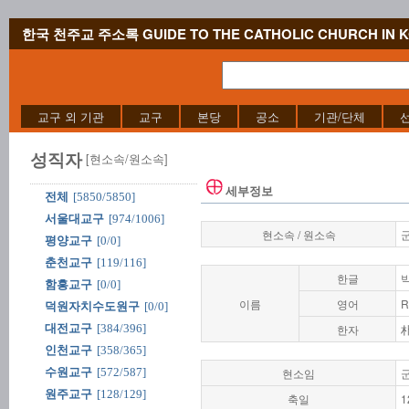
한국 천주교 주소록 GUIDE TO THE CATHOLIC CHURCH IN 
교구 외 기관
교구
본당
공소
기관/단체
성직자
[현소속/원소속]
세부정보
전체
[5850/5850]
서울대교구
[974/1006]
현소속 / 원소속
평양교구
[0/0]
춘천교구
[119/116]
한글
함흥교구
[0/0]
이름
영어
R
덕원자치수도원구
[0/0]
대전교구
[384/396]
한자
인천교구
[358/365]
수원교구
[572/587]
현소임
원주교구
[128/129]
축일
1