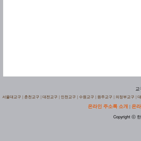
교
서울대교구
|
춘천교구
|
대전교구
|
인천교구
|
수원교구
|
원주교구
|
의정부교구
|
온라인 주소록 소개
온라
|
Copyright ⓒ