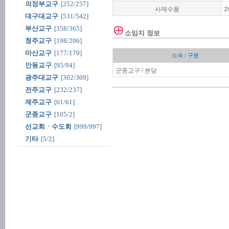
의정부교구
[252/257]
사제수품
2
대구대교구
[531/542]
부산교구
[358/365]
소임지 정보
청주교구
[198/206]
마산교구
[177/179]
소속 / 구분
안동교구
[95/94]
군종교구 / 본당
광주대교구
[302/309]
전주교구
[232/237]
제주교구
[61/61]
군종교구
[105/2]
선교회ㆍ수도회
[999/997]
기타
[5/2]