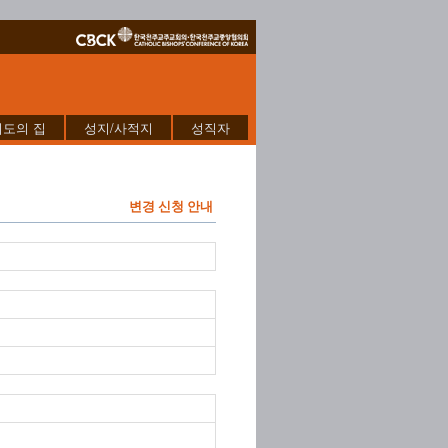
기도의 집
성지/사적지
성직자
변경 신청 안내