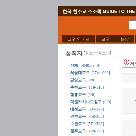
한국 천주교 주소록 GUIDE TO THE 
교구 외 기관
교구
본당
성직자
[현소속/원소속]
세
전체
[5849/5849]
서울대교구
[974/1006]
평양교구
[0/0]
춘천교구
[119/116]
함흥교구
[0/0]
덕원자치수도원구
[0/0]
대전교구
[384/396]
인천교구
[358/365]
수원교구
[571/586]
원주교구
[128/129]