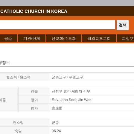
CATHOLIC CHURCH IN KOREA
공소
기관/단체
선교회/수도회
해외교포교회
피정/
부정보
현소속 / 원소속
군종교구 / 수원교구
한글
선진우 요한 세례자 신부
이름
영어
Rev. John Seon Jin Woo
한자
宣進雨
현소임
군종
축일
06.24