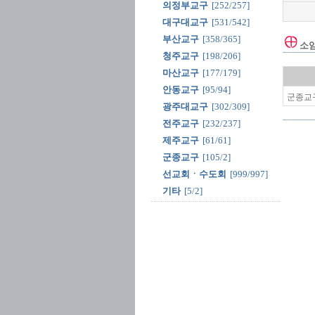
의정부교구
[252/257]
대구대교구
[531/542]
부산교구
[358/365]
소
청주교구
[198/206]
마산교구
[177/179]
안동교구
[95/94]
군종교구
광주대교구
[302/309]
전주교구
[232/237]
제주교구
[61/61]
군종교구
[105/2]
선교회ㆍ수도회
[999/997]
기타
[5/2]