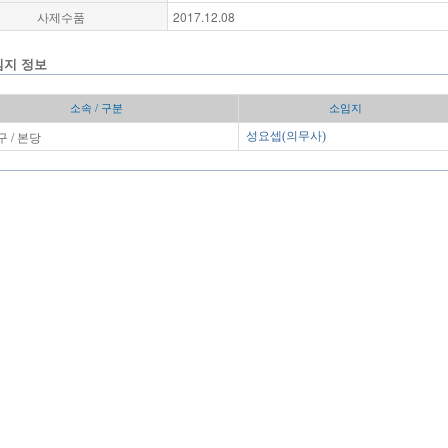
사제수품
2017.12.08
임지 정보
소속 / 구분
소임지
 / 본당
성요셉(의무사)