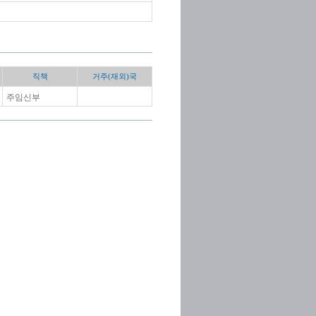
직책
거주(재외)국
주임신부