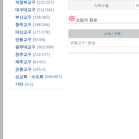
의정부교구
[252/257]
사제수품
2
대구대교구
[531/542]
부산교구
[358/365]
소임지 정보
청주교구
[198/206]
마산교구
[177/179]
소속 / 구분
안동교구
[95/94]
군종교구 / 본당
광주대교구
[302/309]
전주교구
[232/237]
제주교구
[61/61]
군종교구
[105/2]
선교회ㆍ수도회
[999/997]
기타
[5/2]