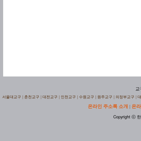
교
서울대교구
|
춘천교구
|
대전교구
|
인천교구
|
수원교구
|
원주교구
|
의정부교구
|
온라인 주소록 소개
온라
|
Copyright ⓒ