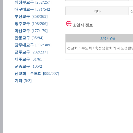
의정부교구
[252/257]
대구대교구
[531/542]
기타
부산교구
[358/365]
청주교구
[198/206]
소임지 정보
마산교구
[177/179]
안동교구
[95/94]
소속 / 구분
광주대교구
[302/309]
선교회ㆍ수도회 / 축성생활회와 사도생활단
전주교구
[232/237]
제주교구
[61/61]
군종교구
[105/2]
선교회ㆍ수도회
[999/997]
기타
[5/2]