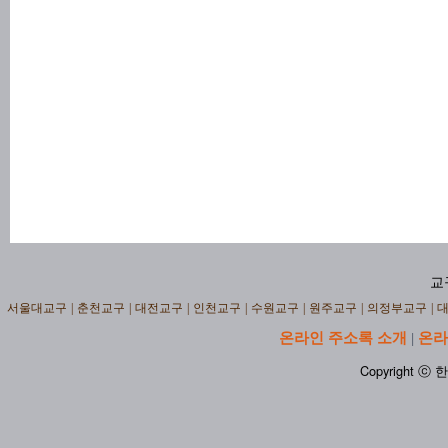
교
서울대교구
|
춘천교구
|
대전교구
|
인천교구
|
수원교구
|
원주교구
|
의정부교구
|
온라인 주소록 소개
온라
|
Copyright ⓒ