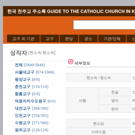
한국 천주교 주소록 GUIDE TO THE CATHOLIC CHURCH IN 
교구 외 기관
교구
본당
공소
기관/단체
성직자
[현소속/원소속]
세부정보
전체
[5849/5849]
서울대교구
[974/1006]
현소속 / 원소속
평양교구
[0/0]
춘천교구
[119/116]
한글
함흥교구
[0/0]
이름
영어
R
덕원자치수도원구
[0/0]
대전교구
[384/396]
한자
인천교구
[358/365]
수원교구
[571/586]
현소임
원주교구
[128/129]
사제수품
1