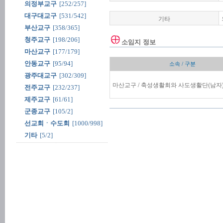
의정부교구
[252/257]
대구대교구
[531/542]
기타
부산교구
[358/365]
청주교구
[198/206]
소임지 정보
마산교구
[177/179]
안동교구
[95/94]
소속 / 구분
광주대교구
[302/309]
마산교구 / 축성생활회와 사도생활단(남자
전주교구
[232/237]
제주교구
[61/61]
군종교구
[105/2]
선교회ㆍ수도회
[1000/998]
기타
[5/2]