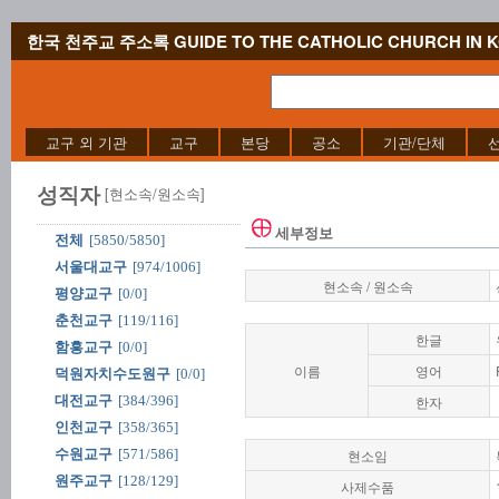
한국 천주교 주소록 GUIDE TO THE CATHOLIC CHURCH IN 
교구 외 기관
교구
본당
공소
기관/단체
성직자
[현소속/원소속]
세부정보
전체
[5850/5850]
서울대교구
[974/1006]
현소속 / 원소속
평양교구
[0/0]
춘천교구
[119/116]
한글
함흥교구
[0/0]
이름
영어
덕원자치수도원구
[0/0]
대전교구
[384/396]
한자
인천교구
[358/365]
수원교구
[571/586]
현소임
원주교구
[128/129]
사제수품