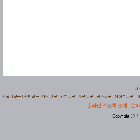
교
서울대교구
|
춘천교구
|
대전교구
|
인천교구
|
수원교구
|
원주교구
|
의정부교구
|
온라인 주소록 소개
온라
|
Copyright ⓒ