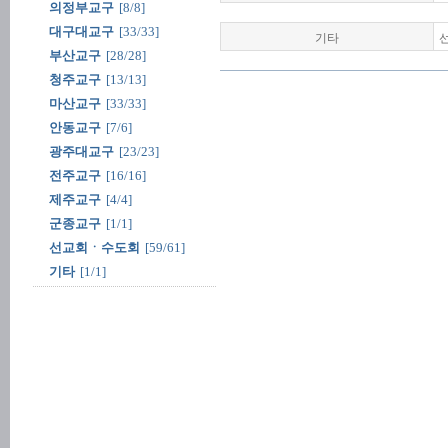
의정부교구
[8/8]
대구대교구
[33/33]
기타
부산교구
[28/28]
청주교구
[13/13]
마산교구
[33/33]
안동교구
[7/6]
광주대교구
[23/23]
전주교구
[16/16]
제주교구
[4/4]
군종교구
[1/1]
선교회ㆍ수도회
[59/61]
기타
[1/1]