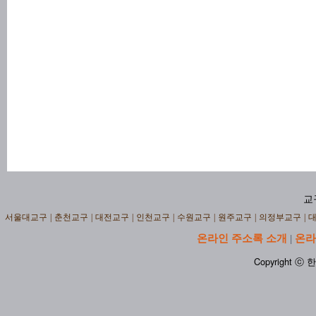
교
서울대교구
|
춘천교구
|
대전교구
|
인천교구
|
수원교구
|
원주교구
|
의정부교구
|
온라인 주소록 소개
온라
|
Copyright ⓒ