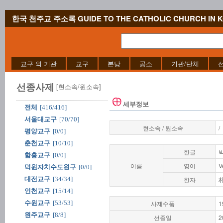
한국 천주교 주소록 GUIDE TO THE CATHOLIC CHURCH IN 
교구 외 기관
교구
본당
공소
기관/단체
선종사제
[현소속/원소속]
세부정보
전체
[416/416]
서울대교구
[70/70]
현소속 / 원소속
/
평양교구
[0/0]
춘천교구
[10/10]
한글
함흥교구
[0/0]
이름
영어
V
덕원자치수도원구
[0/0]
대전교구
[34/34]
한자
인천교구
[15/14]
수원교구
[53/53]
사제수품
1
원주교구
[8/8]
선종일
2