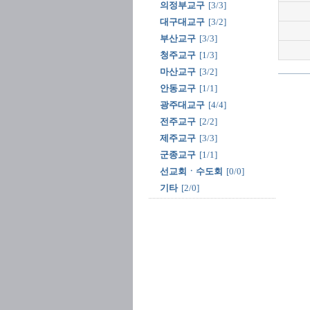
의정부교구
[3/3]
대구대교구
[3/2]
부산교구
[3/3]
청주교구
[1/3]
마산교구
[3/2]
안동교구
[1/1]
광주대교구
[4/4]
전주교구
[2/2]
제주교구
[3/3]
군종교구
[1/1]
선교회ㆍ수도회
[0/0]
기타
[2/0]