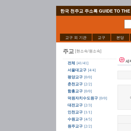
한국 천주교 주소록 GUIDE TO THE 
교구 외 기관
교구
본당
주교
[현소속/원소속]
세
전체
[41/41]
서울대교구
[4/4]
평양교구
[0/0]
춘천교구
[2/2]
함흥교구
[0/0]
덕원자치수도원구
[0/0]
대전교구
[2/3]
인천교구
[1/1]
수원교구
[4/5]
원주교구
[2/2]