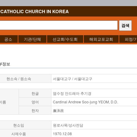
CATHOLIC CHURCH IN KOREA
공소
기관/단체
선교회/수도회
해외교포교회
피정/
부정보
현소속 / 원소속
서울대교구 / 서울대교구
한글
염수정 안드레아 추기경
이름
영어
Cardinal Andrew Soo-jung YEOM, D.D.
한자
廉洙政
현소임
원로사목/성사전담
사제수품
1970.12.08