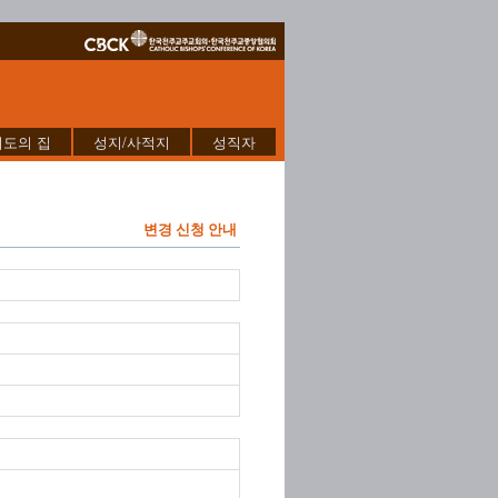
기도의 집
성지/사적지
성직자
변경 신청 안내