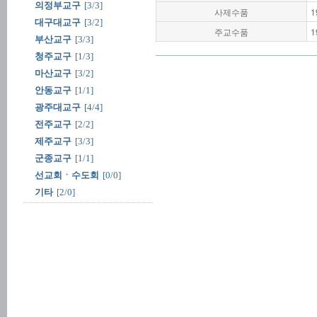
의정부교구
[3/3]
사제수품
1
대구대교구
[3/2]
주교수품
1
부산교구
[3/3]
청주교구
[1/3]
마산교구
[3/2]
안동교구
[1/1]
광주대교구
[4/4]
전주교구
[2/2]
제주교구
[3/3]
군종교구
[1/1]
선교회ㆍ수도회
[0/0]
기타
[2/0]