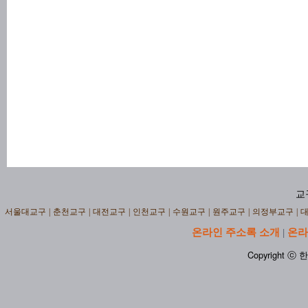
교
서울대교구
|
춘천교구
|
대전교구
|
인천교구
|
수원교구
|
원주교구
|
의정부교구
|
온라인 주소록 소개
온라
|
Copyright ⓒ