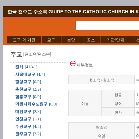
한국 천주교 주소록 GUIDE TO THE CATHOLIC CHURCH IN 
교구 외 기관
교구
본당
공소
기관/단체
주교
[현소속/원소속]
세부정보
전체
[41/41]
서울대교구
[4/4]
현소속 / 원소속
평양교구
[0/0]
춘천교구
[2/2]
한글
함흥교구
[0/0]
이름
영어
M
덕원자치수도원구
[0/0]
대전교구
[2/3]
한자
인천교구
[1/1]
수원교구
[4/5]
현소임
원주교구
[2/2]
축일
0