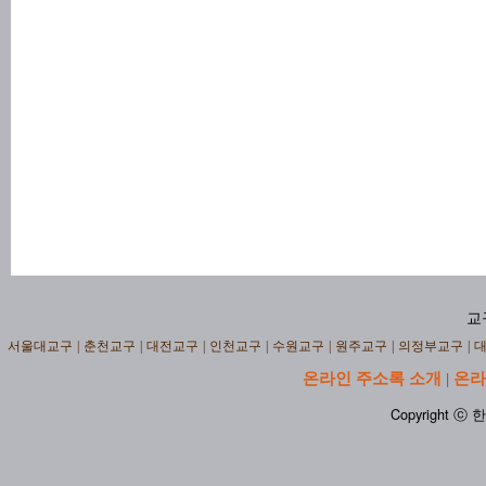
교
서울대교구
|
춘천교구
|
대전교구
|
인천교구
|
수원교구
|
원주교구
|
의정부교구
|
온라인 주소록 소개
온라
|
Copyright ⓒ