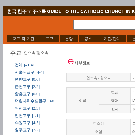
한국 천주교 주소록 GUIDE TO THE CATHOLIC CHURCH IN 
교구 외 기관
교구
본당
공소
기관/단체
주교
[현소속/원소속]
세부정보
전체
[41/41]
서울대교구
[4/4]
현소속 / 원소속
평양교구
[0/0]
춘천교구
[2/2]
한글
함흥교구
[0/0]
이름
영어
M
덕원자치수도원구
[0/0]
대전교구
[2/3]
한자
인천교구
[1/1]
수원교구
[4/5]
현소임
원주교구
[2/2]
축일
0