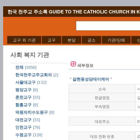
한국 천주교 주소록 GUIDE TO THE CATHOLIC CHURCH IN 
교구 외 기관
교구
본당
공소
기관/단체
사회 복지 기관
세부정보
전체
[1056]
한국천주교주교회의
[2]
" 갈현동성당데이케어 "
서울대교구
[132]
소속
평양교구
[0]
한글명칭
춘천교구
[55]
함흥교구
[0]
부속명칭
덕원자치수도원구
[0]
대전교구
[55]
대표주소
0
인천교구
[76]
수원교구
[120]
대표 전화 번호
(