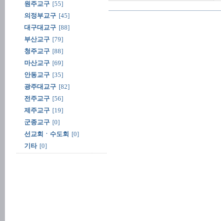
원주교구
[55]
의정부교구
[45]
대구대교구
[88]
부산교구
[79]
청주교구
[88]
마산교구
[69]
안동교구
[35]
광주대교구
[82]
전주교구
[56]
제주교구
[19]
군종교구
[0]
선교회ㆍ수도회
[0]
기타
[0]