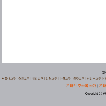
교
서울대교구
|
춘천교구
|
대전교구
|
인천교구
|
수원교구
|
원주교구
|
의정부교구
|
온라인 주소록 소개
온라
|
Copyright ⓒ