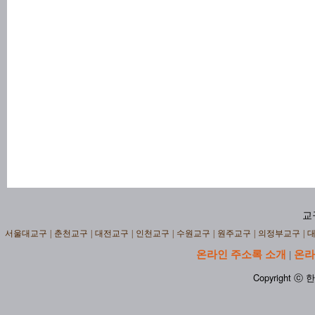
교
서울대교구
|
춘천교구
|
대전교구
|
인천교구
|
수원교구
|
원주교구
|
의정부교구
|
온라인 주소록 소개
온라
|
Copyright ⓒ