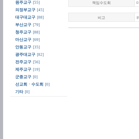
책임수도회
원주교구
[55]
의정부교구
[45]
비고
대구대교구
[88]
부산교구
[79]
청주교구
[88]
마산교구
[69]
안동교구
[35]
광주대교구
[82]
전주교구
[56]
제주교구
[19]
군종교구
[0]
선교회ㆍ수도회
[0]
기타
[0]