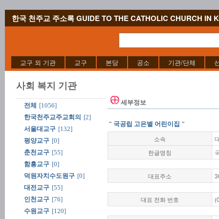
한국 천주교 주소록 GUIDE TO THE CATHOLIC CHURCH IN 
교구 외 기관
교구
본당
공소
기관/단체
사회 복지 기관
세부정보
전체
[1056]
한국천주교주교회의
[2]
" 국공립 고은별 어린이집 "
서울대교구
[132]
소속
평양교구
[0]
한글명칭
춘천교구
[55]
함흥교구
[0]
대표주소
3
덕원자치수도원구
[0]
대전교구
[55]
대표 전화 번호
(
인천교구
[76]
수원교구
[120]