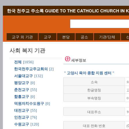
한국 천주교 주소록 GUIDE TO THE CATHOLIC CHURCH IN 
교구 외 기관
교구
본당
공소
기관/단체
사회 복지 기관
세부정보
전체
[1056]
한국천주교주교회의
[2]
" 고양시 육아 종합 지원 센터 "
서울대교구
[132]
소속
평양교구
[0]
한글명칭
춘천교구
[55]
함흥교구
[0]
부속명칭
덕원자치수도원구
[0]
대전교구
[55]
대표주소
1
인천교구
[76]
수원교구
[120]
대표 전화 번호
(