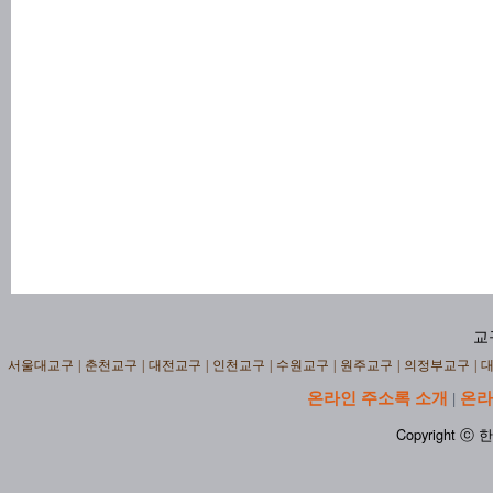
교
서울대교구
|
춘천교구
|
대전교구
|
인천교구
|
수원교구
|
원주교구
|
의정부교구
|
온라인 주소록 소개
온라
|
Copyright ⓒ