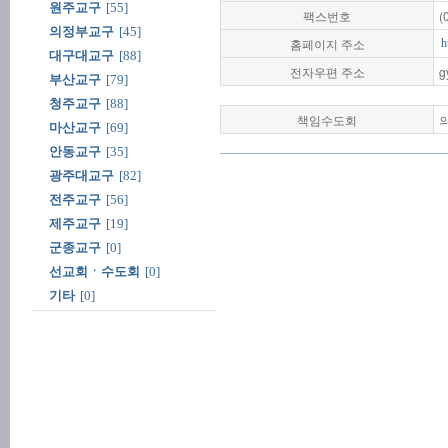
원주교구
[55]
팩스번호
(
의정부교구
[45]
홈페이지 주소
h
대구대교구
[88]
전자우편 주소
g
부산교구
[79]
청주교구
[88]
책임수도회
마산교구
[69]
안동교구
[35]
광주대교구
[82]
전주교구
[56]
제주교구
[19]
군종교구
[0]
선교회ㆍ수도회
[0]
기타
[0]